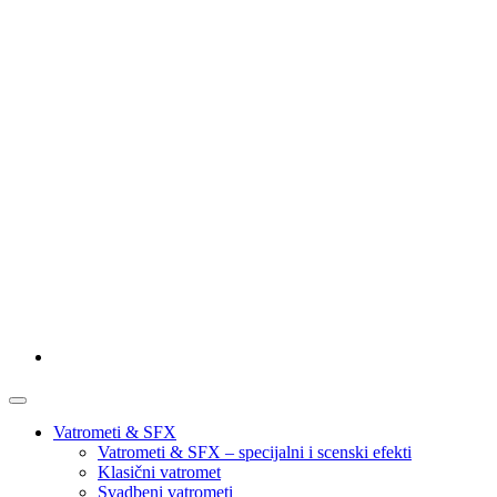
Vatrometi & SFX
Vatrometi & SFX – specijalni i scenski efekti
Klasični vatromet
Svadbeni vatrometi