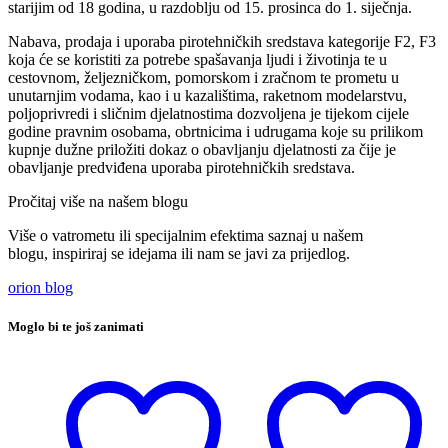
starijim od 18 godina, u razdoblju od 15. prosinca do 1. siječnja.
Nabava, prodaja i uporaba pirotehničkih sredstava kategorije F2, F3
koja će se koristiti za potrebe spašavanja ljudi i životinja te u
cestovnom, željezničkom, pomorskom i zračnom te prometu u
unutarnjim vodama, kao i u kazalištima, raketnom modelarstvu,
poljoprivredi i sličnim djelatnostima dozvoljena je tijekom cijele
godine pravnim osobama, obrtnicima i udrugama koje su prilikom
kupnje dužne priložiti dokaz o obavljanju djelatnosti za čije je
obavljanje predviđena uporaba pirotehničkih sredstava.
Pročitaj više na našem blogu
Više o vatrometu ili specijalnim efektima saznaj u našem
blogu, inspiriraj se idejama ili nam se javi za prijedlog.
orion blog
Moglo bi te još zanimati