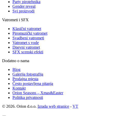
Party pirotehnika
Gender reveal
Svi proizvodi
Vatrometi i SFX
Klasični vatromet
Piromuzički vatromet
Svadbeni vatrometi
Vatromet s vode
Dnevni vatromet
SFX scenski efekti
Dodatno o nama
Blog
Galerija fotografija
Prodajna mjesta
Često postavljena pitanja
Kontakt
Orion Seasons – Xmas&Easter
Politika privatnosti
© 2026. Orion d.o.o.
Izrada web stranice
-
VT