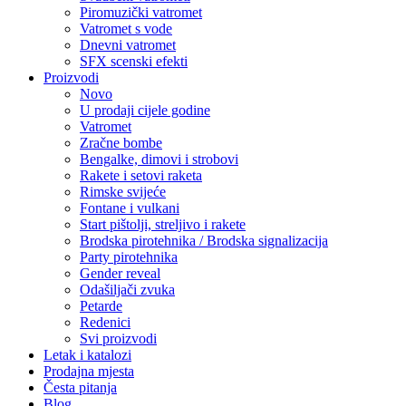
Piromuzički vatromet
Vatromet s vode
Dnevni vatromet
SFX scenski efekti
Proizvodi
Novo
U prodaji cijele godine
Vatromet
Zračne bombe
Bengalke, dimovi i strobovi
Rakete i setovi raketa
Rimske svijeće
Fontane i vulkani
Start pištolji, streljivo i rakete
Brodska pirotehnika / Brodska signalizacija
Party pirotehnika
Gender reveal
Odašiljači zvuka
Petarde
Redenici
Svi proizvodi
Letak i katalozi
Prodajna mjesta
Česta pitanja
Blog