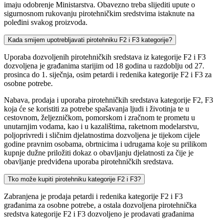
imaju odobrenje Ministarstva. Obavezno treba slijediti upute o
sigurnosnom rukovanju pirotehničkim sredstvima istaknute na
poleđini svakog proizvoda.
Kada smijem upotrebljavati pirotehniku F2 i F3 kategorije?
Uporaba dozvoljenih pirotehničkih sredstava iz kategorije F2 i F3
dozvoljena je građanima starijim od 18 godina u razdoblju od 27.
prosinca do 1. siječnja, osim petardi i redenika kategorije F2 i F3 za
osobne potrebe.
Nabava, prodaja i uporaba pirotehničkih sredstava kategorije F2, F3
koja će se koristiti za potrebe spašavanja ljudi i životinja te u
cestovnom, željezničkom, pomorskom i zračnom te prometu u
unutarnjim vodama, kao i u kazalištima, raketnom modelarstvu,
poljoprivredi i sličnim djelatnostima dozvoljena je tijekom cijele
godine pravnim osobama, obrtnicima i udrugama koje su prilikom
kupnje dužne priložiti dokaz o obavljanju djelatnosti za čije je
obavljanje predviđena uporaba pirotehničkih sredstava.
Tko može kupiti pirotehniku kategorije F2 i F3?
Zabranjena je prodaja petardi i redenika kategorije F2 i F3
građanima za osobne potrebe, a ostala dozvoljena pirotehnička
sredstva kategorije F2 i F3 dozvoljeno je prodavati građanima