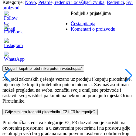
Kategorije:
Novo
,
Petarde, redenici i odašiljači zvuka
,
Redenici
,
Svi
proizvodi
Podijeli s prijateljima
Česta pitanja
Komentari o proizvodu
Mogu li kupiti pirotehniku putem webshopa?
Ne, radi zakonskih rješenja vezano uz prodaju i kupnju pirotehnike,
nije moguće kupiti pirotehniku putem interneta. Sav naš asortiman
možeš pregledati na webu, označiti svoje omiljene proizvode i
sastaviti svoj wishlist pa kupiti na nekom od prodajnih mjesta Orion
Pirotehnike.
Gdje smijem koristiti pirotehniku F2 i F3 kategorije?
Pirotehnička sredstva kategorije F2, F3 dozvoljeno je koristiti na
otvorenim prostorima, a u zatvorenim prostorima i na prostoru gdje
se okuplja veći broj građana samo pravnim osobama i obrtima koji