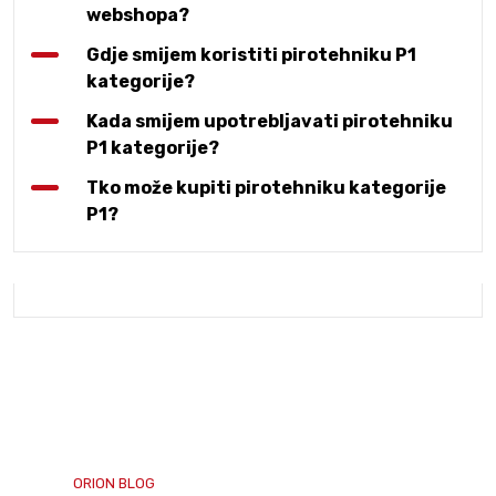
webshopa?
Gdje smijem koristiti pirotehniku P1
kategorije?
Kada smijem upotrebljavati pirotehniku
P1 kategorije?
Tko može kupiti pirotehniku kategorije
P1?
Pročitaj više na našem blogu
Više o vatrometu ili specijalnim efektima saznaj u našem
blogu, inspiriraj se idejama ili nam se javi za prijedlog.
ORION BLOG