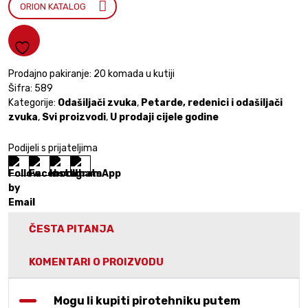
ORION KATALOG
Prodajno pakiranje: 20 komada u kutiji
Šifra:
589
Kategorije:
Odašiljači zvuka
,
Petarde, redenici i odašiljači
zvuka
,
Svi proizvodi
,
U prodaji cijele godine
Podijeli s prijateljima
ČESTA PITANJA
KOMENTARI O PROIZVODU
Mogu li kupiti pirotehniku putem