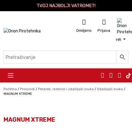
TVOJ NAJBOLJI VATROMET!
Omiljeno
Prijava
HR
Skip to content
Početna
/
Proizvodi
/
Petarde, redenici i odašiljači zvuka
/
Odašiljači zvuka
/
MAGNUM XTREME
MAGNUM XTREME