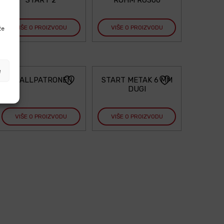
VIŠE O PROIZVODU
VIŠE O PROIZVODU
že
e
KNALLPATRONEN
START METAK 6 MM
DUGI
VIŠE O PROIZVODU
VIŠE O PROIZVODU