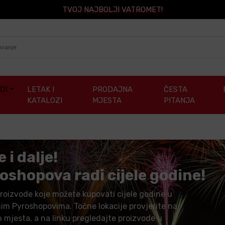
TVOJ NAJBOLJI VATROMET!
DI
LETAK I
PRODAJNA
ČESTA
KATALOZI
MJESTA
PITANJA
 i dalje!
oshopova radi cijele godine!
proizvode koje možete kupovati cijele godine u
im Pyroshopovima. Točne lokacije provjerite na
h mjesta, a na linku pregledajte proizvode u