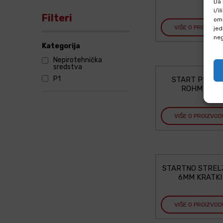
Da 
i/i
Filteri
omo
VIŠE O PROIZVOD
jed
neg
Nepirotehnička
sredstva
P1
START PIŠTO
ROHM RG3
VIŠE O PROIZVOD
STARTNO STREL
6MM KRATKI
VIŠE O PROIZVOD