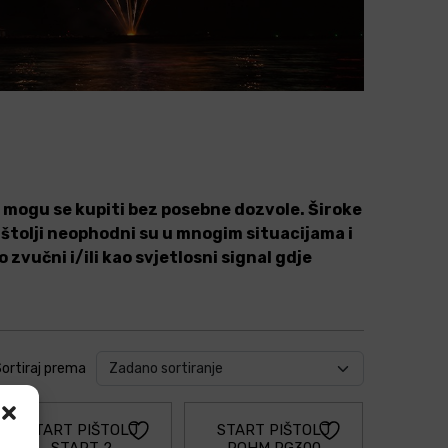
 i mogu se kupiti bez posebne dozvole. Široke
pištolji neophodni su u mnogim situacijama i
zvučni i/ili kao svjetlosni signal gdje
ortiraj prema
START PIŠTOLJ
START PIŠTOLJ
START 2
ROHM RG300