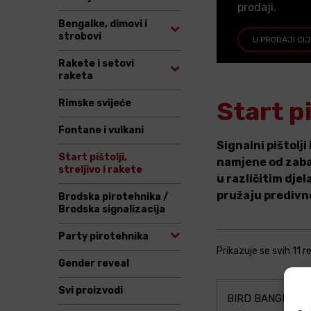
prodaji.
Bengalke, dimovi i
strobovi
U PRODAJI CI
Rakete i setovi
raketa
Start pi
Rimske svijeće
Fontane i vulkani
Signalni pištolj
Start pištolji,
namjene od zabav
streljivo i rakete
u različitim dje
pružaju predivn
Brodska pirotehnika /
Brodska signalizacija
Party pirotehnika
Prikazuje se svih 11 
Gender reveal
Svi proizvodi
BIRD BANGER E