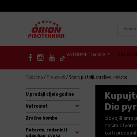
Skip to content
VATROMETI & SFX
PROIZVO
Početna
/
Proizvodi
/
Start pištolji, streljivo i rakete
Kupujte
U prodaji cijele godine
Dio pyr
Vatromet
Izdvojili smo 
Zračne bombe
našim otvoren
Petarde, redenici i
karti prodajni
odašiljači zvuka