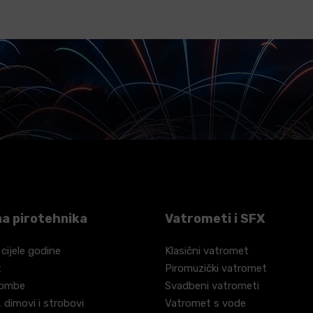
a pirotehnika
Vatrometi i SFX
 cijele godine
Klasični vatromet
t
Piromuzički vatromet
bombe
Svadbeni vatrometi
 dimovi i strobovi
Vatromet s vode