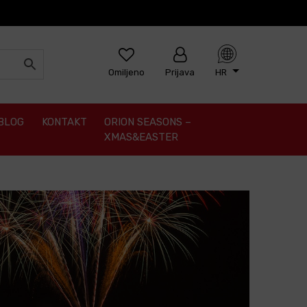
Omiljeno
Prijava
HR
BLOG
KONTAKT
ORION SEASONS –
XMAS&EASTER