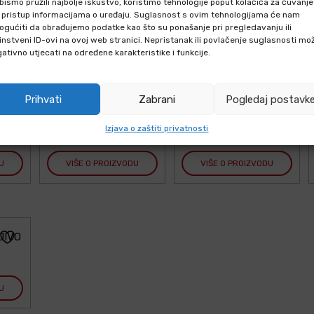
bismo pružili najbolje iskustvo, koristimo tehnologije poput kolačića za čuvanje
li pristup informacijama o uređaju. Suglasnost s ovim tehnologijama će nam
gućiti da obrađujemo podatke kao što su ponašanje pri pregledavanju ili
U
VIŠE O PROIZVODU
VIŠE O PROIZVODU
instveni ID-ovi na ovoj web stranici. Nepristanak ili povlačenje suglasnosti mo
ativno utjecati na određene karakteristike i funkcije.
Prihvati
Zabrani
Pogledaj postavk
LJ
START REVOLVER
FEUERWERKPATRONEN
MODEL 991
Izjava o zaštiti privatnosti
U
VIŠE O PROIZVODU
VIŠE O PROIZVODU
JIVO
U