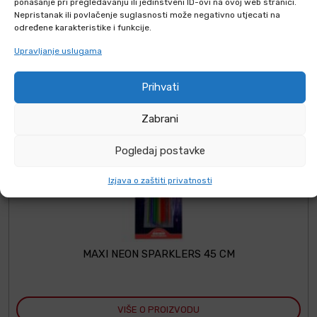
ponašanje pri pregledavanju ili jedinstveni ID-ovi na ovoj web stranici.
Nepristanak ili povlačenje suglasnosti može negativno utjecati na
određene karakteristike i funkcije.
Upravljanje uslugama
Prihvati
Zabrani
Pogledaj postavke
Izjava o zaštiti privatnosti
MAXI NEON SPARKLERS 45 CM
VIŠE O PROIZVODU