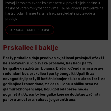
Izdvojili smo proizvode koje možete kupovati cijele godine u
našim otvorenim Pyroshopovima. Točne lokacije provjerite na
karti prodajnih mjesta, a na linku pregledajte proizvode u
prodaji.
U PRODAJI CIJELE GODINE
Prskalice i baklje
Party prskalice daju predivan svjetlosni prskajući efekt i
neizostavan su dio svake proslave, baš kao i party
bengalke u različitim bojama. Dječji rođendani nisu pravi
rođendani bez prskalica i party bengalki. Upali ih za
novogodišnji party ili božićni domjenak, kao ukras torti za
godišnjice i rođendane, za čaše ili one u obliku srca za
glamurozno vjenčanje, koju god odabereš nećeš
pogriješiti. Uz party bengalke koje će dodatno začiniti
party atmosferu, zabava je garantirana.