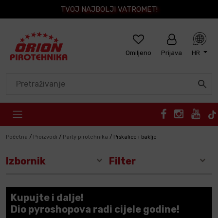
TVOJ NAJBOLJI VATROMET!
Omiljeno
Prijava
HR
Skip to content
Početna
/
Proizvodi
/
Party pirotehnika
/
Prskalice i baklje
Izbornik
Filter
Kupujte i dalje!
Dio pyroshopova radi cijele godine!