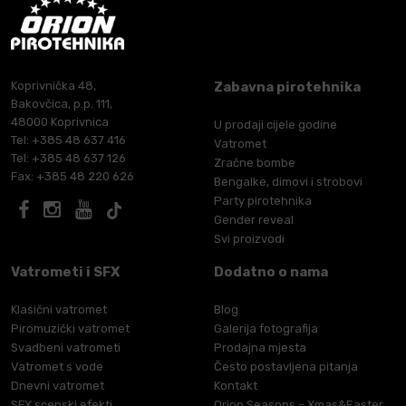
Koprivnička 48,
Zabavna pirotehnika
Bakovčica, p.p. 111,
48000 Koprivnica
U prodaji cijele godine
Tel: +385 48 637 416
Vatromet
Tel: +385 48 637 126
Zračne bombe
Fax: +385 48 220 626
Bengalke, dimovi i strobovi
Party pirotehnika
Gender reveal
Svi proizvodi
Vatrometi i SFX
Dodatno o nama
Klasični vatromet
Blog
Piromuzički vatromet
Galerija fotografija
Svadbeni vatrometi
Prodajna mjesta
Vatromet s vode
Često postavljena pitanja
Dnevni vatromet
Kontakt
SFX scenski efekti
Orion Seasons – Xmas&Easter