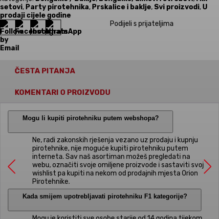
setovi
,
Party pirotehnika
,
Prskalice i baklje
,
Svi proizvodi
,
U
prodaji cijele godine
Podijeli s prijateljima
ČESTA PITANJA
KOMENTARI O PROIZVODU
Mogu li kupiti pirotehniku putem webshopa?
Ne, radi zakonskih rješenja vezano uz prodaju i kupnju
pirotehnike, nije moguće kupiti pirotehniku putem
interneta. Sav naš asortiman možeš pregledati na
webu, označiti svoje omiljene proizvode i sastaviti svoj
wishlist pa kupiti na nekom od prodajnih mjesta Orion
Pirotehnike.
Kada smijem upotrebljavati pirotehniku F1 kategorije?
Mogu je koristiti sve osobe starije od 14 godina tijekom