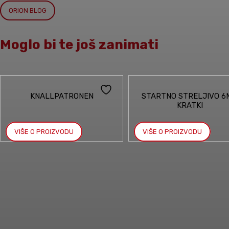
ORION BLOG
Moglo bi te još zanimati
KNALLPATRONEN
STARTNO STRELJIVO 6
KRATKI
VIŠE O PROIZVODU
VIŠE O PROIZVODU