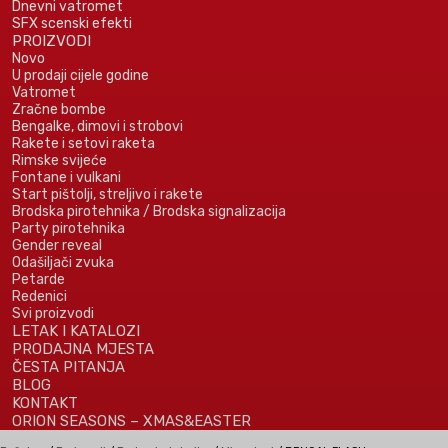
Dnevni vatromet
SFX scenski efekti
PROIZVODI
Novo
U prodaji cijele godine
Vatromet
Zračne bombe
Bengalke, dimovi i strobovi
Rakete i setovi raketa
Rimske svijeće
Fontane i vulkani
Start pištolji, streljivo i rakete
Brodska pirotehnika / Brodska signalizacija
Party pirotehnika
Gender reveal
Odašiljači zvuka
Petarde
Redenici
Svi proizvodi
LETAK I KATALOZI
PRODAJNA MJESTA
ČESTA PITANJA
BLOG
KONTAKT
ORION SEASONS – XMAS&EASTER