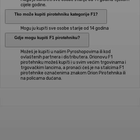
cijele godine.
Tko može kupiti pirotehniku kategorije F1?
Mogu ju kupiti sve osobe starije od 14 godina
Gdje mogu kupiti F1 pirotehniku?
Možeš je kupiti u našim Pyroshopovima ili kod
ovlaštenih partnera i distributera. Orionovu F1
pirotehniku možeš kupiti i u svim većim trgovinama i
trgovačkim lancima, a pronaći ćeš je na stalcima F1
pirotehnike označenima znakom Orion Pirotehnika ili
na policama dućana.
Pročitaj više na našem blogu
Više o vatrometu ili specijalnim efektima saznaj u našem
blogu,
inspiriraj se idejama ili nam se javi za prijedlog.