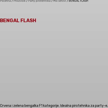
Početna
/
Proizvodi
/
Party pirotehnika
/
Mix setovi
/
BENGAL FLASH
BENGAL FLASH
Crvena i zelena bengalka F1 kategorije. Idealna pirotehnika za party-e,