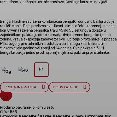
rođendane, vjenčanja i ostale proslave. Često je koriste i navijači.
Bengal Flash je savršena kombinacija bengalki, odnosno baklja u dvije
različite boje. Daje predivan svjetlosni i dimni efekt u crvenoj i zelenoj
boji. Crvena i zelena bengalka traju 45 do 55 sekundi, a dolaze u
zajedničkom pakiranju od tri komada, dvije crvene bengalke i jedna
zelena. Prava eksplozija zabave za sve ljubitelje pirotehnike, a pripada
F1 kategoriji pirotehničkih sredstava pa ih mogu kupiti i koristiti
tijekom cijele godine svi stariji od 14 godina. Ovo pakiranje 3 u 1
bengalki/baklja jedno je od najomiljenijih mix pakiranja pirotehnike.
F1
1.4G
60 g
PRODAJNA MJESTA
ORION KATALOG
Prodajno pakiranje: 3 kom u setu
Šifra:
558
Kategorije:
Bengalke / Baklje
,
Bengalke, dimovi i strobovi
,
Mix