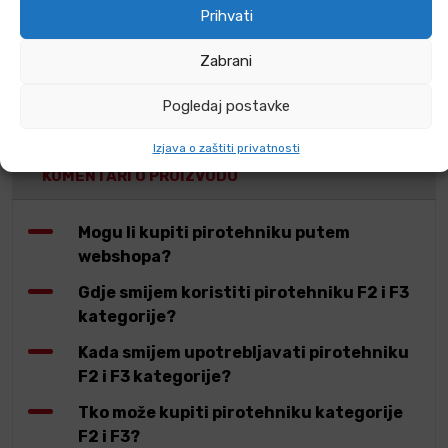
Podijeli s prijateljima
Prihvati
Zabrani
Pogledaj postavke
ČESTA PITANJA
Izjava o zaštiti privatnosti
KOMENTARI O PROIZVODU
Mogu li kupiti pirotehniku putem
webshopa?
Gdje smijem koristiti pirotehniku F2 i F3
kategorije?
Kada smijem upotrebljavati pirotehniku
F2 i F3 kategorije?
Tko može kupiti pirotehniku kategorije
F2 i F3?