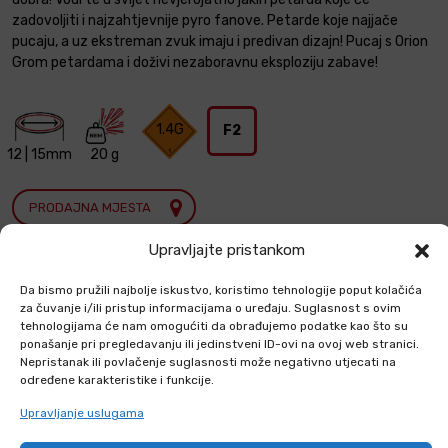
zadovoljiti i najzahtjevnije pyro fanove. Petarde koje najjače
pucaju, a uz ekstreman zvuk imaju i predivan dizajn! Pucaj s Orion
Grom petardama i doživi nezaboravnu eksploziju zabave!
1.4G
F2
12 | 15mm
20 g
PRODAJNA MJESTA
Upravljajte pristankom
ORION KATALOG
Da bismo pružili najbolje iskustvo, koristimo tehnologije poput kolačića
za čuvanje i/ili pristup informacijama o uređaju. Suglasnost s ovim
tehnologijama će nam omogućiti da obrađujemo podatke kao što su
ponašanje pri pregledavanju ili jedinstveni ID-ovi na ovoj web stranici.
Prodajno pakiranje: 40 komada u kutiji
Nepristanak ili povlačenje suglasnosti može negativno utjecati na
Šifra:
269
određene karakteristike i funkcije.
Kategorije:
Petarde
,
Petarde, redenici i odašiljači zvuka
,
Svi
proizvodi
Upravljanje uslugama