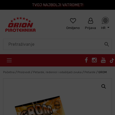
TVOJ NAJBOLJI VATROMET!
Omiljeno
Prijava
HR
Skip to content
Početna
/
Proizvodi
/
Petarde, redenici i odašiljači zvuka
/
Petarde
/
GROM