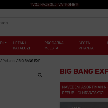
TVOJ NAJBOLJI VATROMET!
DI
LETAK I
PRODAJNA
ČESTA
KATALOZI
MJESTA
PITANJA
/
Petarde
/
BIG BANG EXP
BIG BANG EX
NAVEDENI ASORTIMAN NI
REPUBLICI HRVATSKOJ.