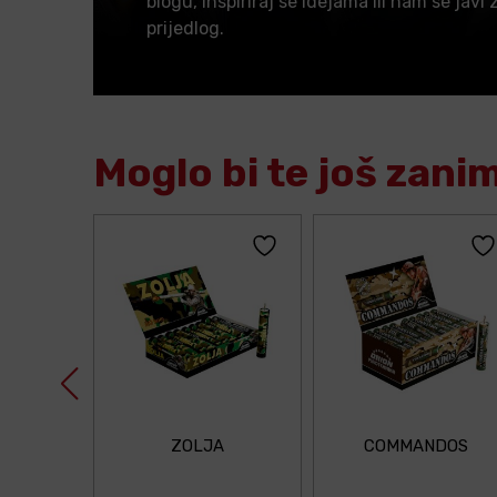
blogu, inspiriraj se idejama ili nam se javi 
prijedlog.
Moglo bi te još zani
ZOLJA
COMMANDOS