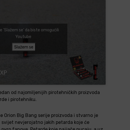
te 'Slažem se' da biste omogućili
Youtube
Slažem se
dan od najomiljenijih pirotehničkih proizvoda
rde i pirotehniku.
e Orion Big Bang serije proizvoda i stvarno je
 svijet nevjerojatno jakih petarda koje će
e pyro fanove. Petarde koje najjače pucaju, a uz