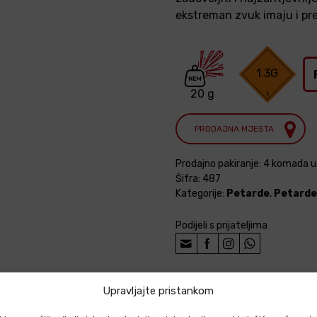
ekstreman zvuk imaju i pre
1.3G
20 g
PRODAJNA MJESTA
Prodajno pakiranje: 4 komada 
Šifra:
487
Kategorije:
Petarde
,
Petarde,
Podijeli s prijateljima
Upravljajte pristankom