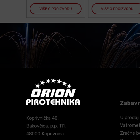
VIŠE O PROIZVODU
VIŠE O PROIZVODU
Zabavn
U prodaji
Koprivnička 48,
Vatrome
Bakovčica, p.p. 111,
Zračne 
48000 Koprivnica