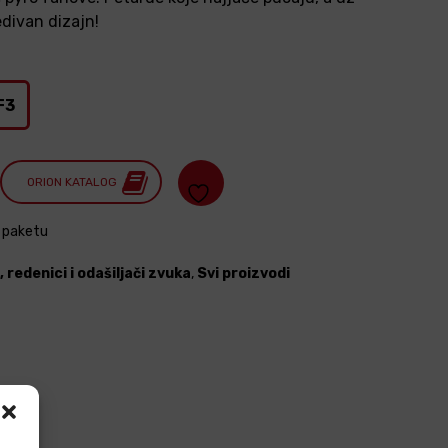
divan dizajn!
F3
ORION KATALOG
u paketu
 redenici i odašiljači zvuka
,
Svi proizvodi