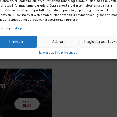
bismo pružili najbolje iskustvo, koristimo tehnologije poput kolačića za čuvanje
IZVODU
li pristup informacijama o uređaju. Suglasnost s ovim tehnologijama će nam
gućiti da obrađujemo podatke kao što su ponašanje pri pregledavanju ili
instveni ID-ovi na ovoj web stranici. Nepristanak ili povlačenje suglasnosti mo
hniku putem webshopa?
ativno utjecati na određene karakteristike i funkcije.
iku F2 i F3 kategorije?
avljanje uslugama
iku F2 i F3
Prihvati
Zabrani
Pogledaj postavk
iku kategorije F2 i F3?
Izjava o zaštiti privatnosti
em
ORION
BLOG