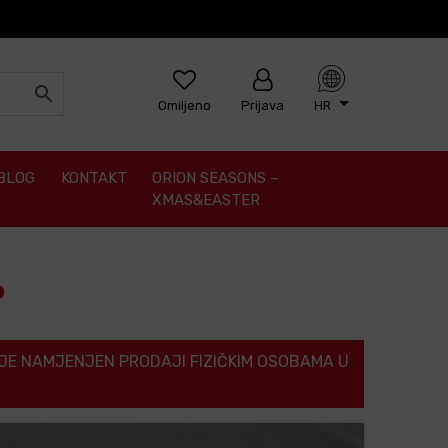
Omiljeno
Prijava
HR
BLOG
KONTAKT
ORION SEASONS –
XMAS&EASTER
P
JE NAMJENJEN PRODAJI FIZIČKIM OSOBAMA U