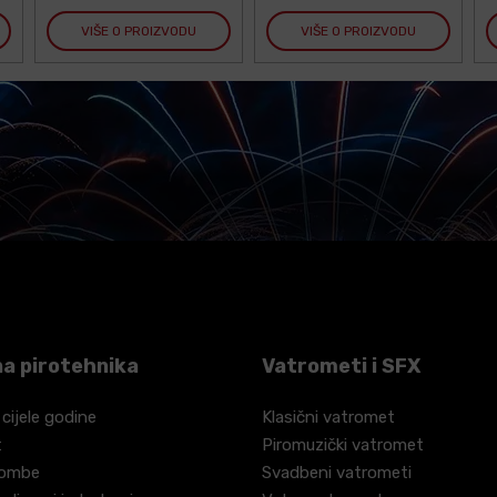
VIŠE O PROIZVODU
VIŠE O PROIZVODU
a pirotehnika
Vatrometi i SFX
 cijele godine
Klasični vatromet
t
Piromuzički vatromet
bombe
Svadbeni vatrometi