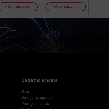
VIŠE O PROIZVODU
VIŠE O PROIZVODU
VIŠE
Dodatno o nama
Blog
Galerija fotografija
Prodajna mjesta