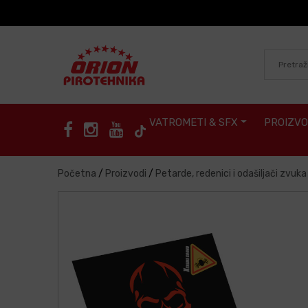
Skip to content
VATROMETI & SFX
PROIZVO
Početna
/
Proizvodi
/
Petarde, redenici i odašiljači zvuka