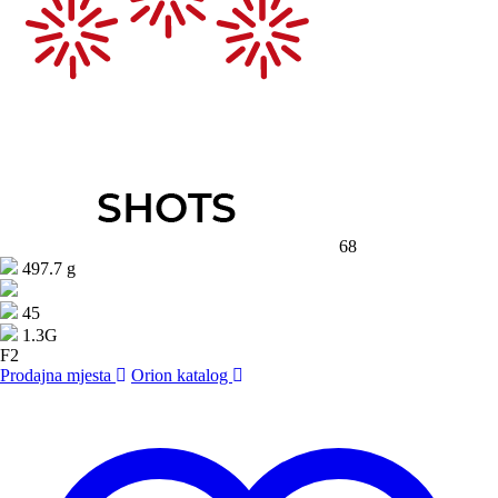
68
497.7 g
45
1.3G
F2
Prodajna mjesta
Orion katalog