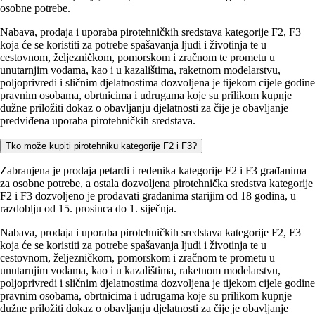
osobne potrebe.
Nabava, prodaja i uporaba pirotehničkih sredstava kategorije F2, F3
koja će se koristiti za potrebe spašavanja ljudi i životinja te u
cestovnom, željezničkom, pomorskom i zračnom te prometu u
unutarnjim vodama, kao i u kazalištima, raketnom modelarstvu,
poljoprivredi i sličnim djelatnostima dozvoljena je tijekom cijele godine
pravnim osobama, obrtnicima i udrugama koje su prilikom kupnje
dužne priložiti dokaz o obavljanju djelatnosti za čije je obavljanje
predviđena uporaba pirotehničkih sredstava.
Tko može kupiti pirotehniku kategorije F2 i F3?
Zabranjena je prodaja petardi i redenika kategorije F2 i F3 građanima
za osobne potrebe, a ostala dozvoljena pirotehnička sredstva kategorije
F2 i F3 dozvoljeno je prodavati građanima starijim od 18 godina, u
razdoblju od 15. prosinca do 1. siječnja.
Nabava, prodaja i uporaba pirotehničkih sredstava kategorije F2, F3
koja će se koristiti za potrebe spašavanja ljudi i životinja te u
cestovnom, željezničkom, pomorskom i zračnom te prometu u
unutarnjim vodama, kao i u kazalištima, raketnom modelarstvu,
poljoprivredi i sličnim djelatnostima dozvoljena je tijekom cijele godine
pravnim osobama, obrtnicima i udrugama koje su prilikom kupnje
dužne priložiti dokaz o obavljanju djelatnosti za čije je obavljanje