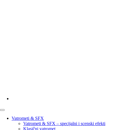
Vatrometi & SFX
Vatrometi & SFX – specijalni i scenski efekti
Klasični vatromet