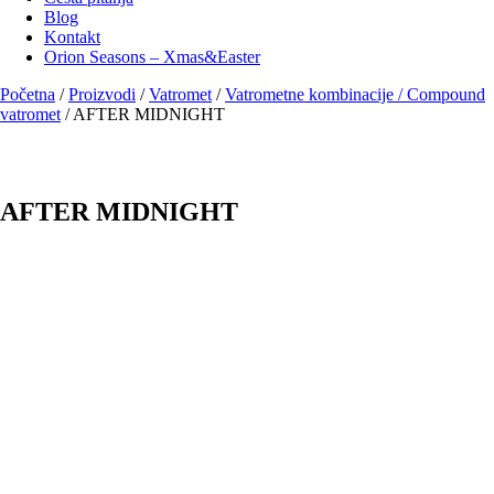
Blog
Kontakt
Orion Seasons – Xmas&Easter
Početna
/
Proizvodi
/
Vatromet
/
Vatrometne kombinacije / Compound
vatromet
/
AFTER MIDNIGHT
AFTER MIDNIGHT