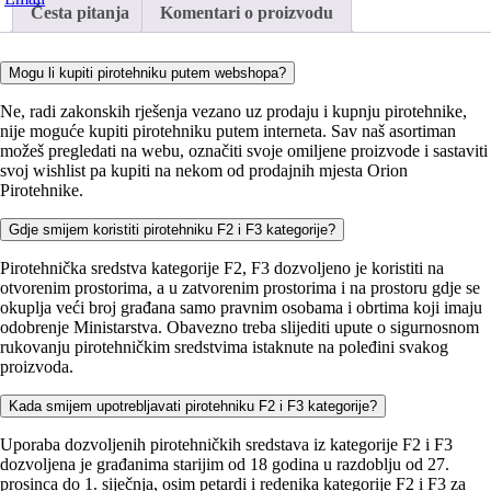
Česta pitanja
Komentari o proizvodu
Mogu li kupiti pirotehniku putem webshopa?
Ne, radi zakonskih rješenja vezano uz prodaju i kupnju pirotehnike,
nije moguće kupiti pirotehniku putem interneta. Sav naš asortiman
možeš pregledati na webu, označiti svoje omiljene proizvode i sastaviti
svoj wishlist pa kupiti na nekom od prodajnih mjesta Orion
Pirotehnike.
Gdje smijem koristiti pirotehniku F2 i F3 kategorije?
Pirotehnička sredstva kategorije F2, F3 dozvoljeno je koristiti na
otvorenim prostorima, a u zatvorenim prostorima i na prostoru gdje se
okuplja veći broj građana samo pravnim osobama i obrtima koji imaju
odobrenje Ministarstva. Obavezno treba slijediti upute o sigurnosnom
rukovanju pirotehničkim sredstvima istaknute na poleđini svakog
proizvoda.
Kada smijem upotrebljavati pirotehniku F2 i F3 kategorije?
Uporaba dozvoljenih pirotehničkih sredstava iz kategorije F2 i F3
dozvoljena je građanima starijim od 18 godina u razdoblju od 27.
prosinca do 1. siječnja, osim petardi i redenika kategorije F2 i F3 za