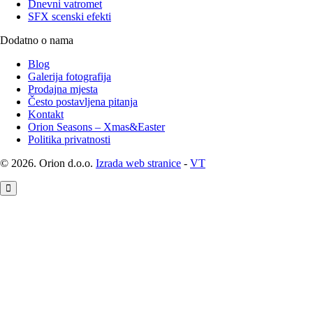
Dnevni vatromet
SFX scenski efekti
Dodatno o nama
Blog
Galerija fotografija
Prodajna mjesta
Često postavljena pitanja
Kontakt
Orion Seasons – Xmas&Easter
Politika privatnosti
© 2026. Orion d.o.o.
Izrada web stranice
-
VT