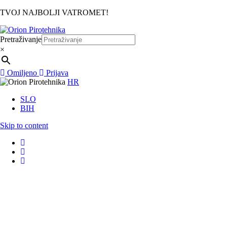
TVOJ NAJBOLJI VATROMET!
Pretraživanje
×
Omiljeno
Prijava
HR
SLO
BIH
Skip to content