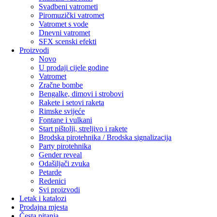
Svadbeni vatrometi
Piromuzički vatromet
Vatromet s vode
Dnevni vatromet
SFX scenski efekti
Proizvodi
Novo
U prodaji cijele godine
Vatromet
Zračne bombe
Bengalke, dimovi i strobovi
Rakete i setovi raketa
Rimske svijeće
Fontane i vulkani
Start pištolji, streljivo i rakete
Brodska pirotehnika / Brodska signalizacija
Party pirotehnika
Gender reveal
Odašiljači zvuka
Petarde
Redenici
Svi proizvodi
Letak i katalozi
Prodajna mjesta
Česta pitanja