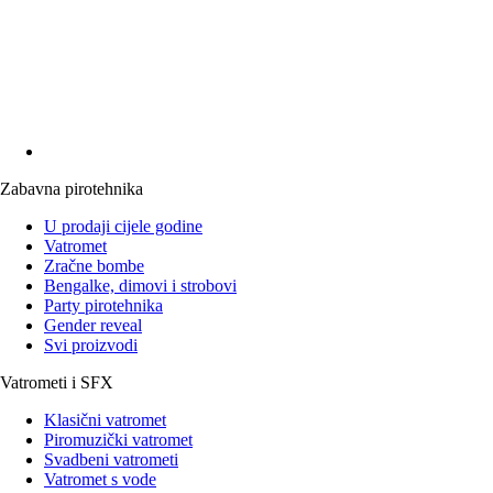
Zabavna pirotehnika
U prodaji cijele godine
Vatromet
Zračne bombe
Bengalke, dimovi i strobovi
Party pirotehnika
Gender reveal
Svi proizvodi
Vatrometi i SFX
Klasični vatromet
Piromuzički vatromet
Svadbeni vatrometi
Vatromet s vode