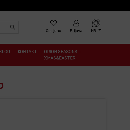
Omiljeno
Prijava
HR
BLOG
KONTAKT
ORION SEASONS –
XMAS&EASTER
O