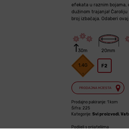
efekata u raznim bojama, o
dužinom trajanja! Čaroliju
broj izbačaja. Odaberi ovaj
30m
20mm
1.4G
F2
PRODAJNA MJESTA
Prodajno pakiranje: 1 kom
Šifra:
225
Kategorije:
Svi proizvodi
,
Vat
Podijeli s prijateljima