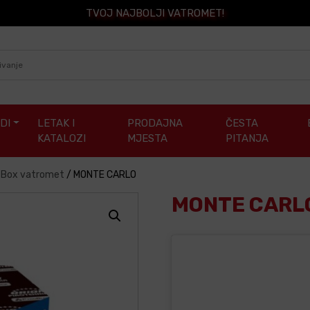
TVOJ NAJBOLJI VATROMET!
DI
LETAK I
PRODAJNA
ČESTA
KATALOZI
MJESTA
PITANJA
/ Box vatromet
/
MONTE CARLO
MONTE CARL