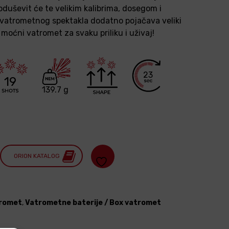
duševit će te velikim kalibrima, dosegom i
 vatrometnog spektakla dodatno pojačava veliki
 moćni vatromet za svaku priliku i uživaj!
23
19
139.7 g
ORION KATALOG
romet
,
Vatrometne baterije / Box vatromet