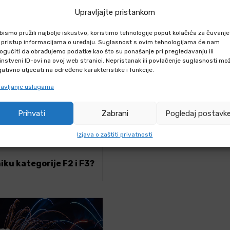
Upravljajte pristankom
bismo pružili najbolje iskustvo, koristimo tehnologije poput kolačića za čuvanje
li pristup informacijama o uređaju. Suglasnost s ovim tehnologijama će nam
gućiti da obrađujemo podatke kao što su ponašanje pri pregledavanju ili
instveni ID-ovi na ovoj web stranici. Nepristanak ili povlačenje suglasnosti mo
IZVODU
ativno utjecati na određene karakteristike i funkcije.
avljanje uslugama
hniku putem webshopa?
Prihvati
Zabrani
Pogledaj postavk
iku F2 i F3 kategorije?
iku F2 i F3
Izjava o zaštiti privatnosti
iku kategorije F2 i F3?