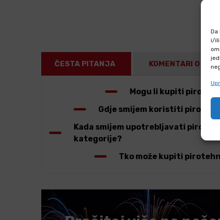
Da 
i/i
omo
jed
ČESTA PITANJA
KOMENTARI O PRO
neg
Upr
Mogu li kupiti pirote
Gdje smijem koristiti pirotehn
Kada smijem upotrebljavati pirotehn
kategorije?
Tko može kupiti pirotehn