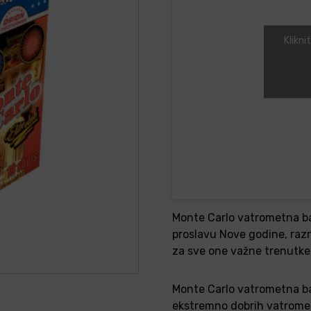
Klikni
Monte Carlo vatrometna ba
proslavu Nove godine, razne
za sve one važne trenutke k
Monte Carlo vatrometna ba
ekstremno dobrih vatromet