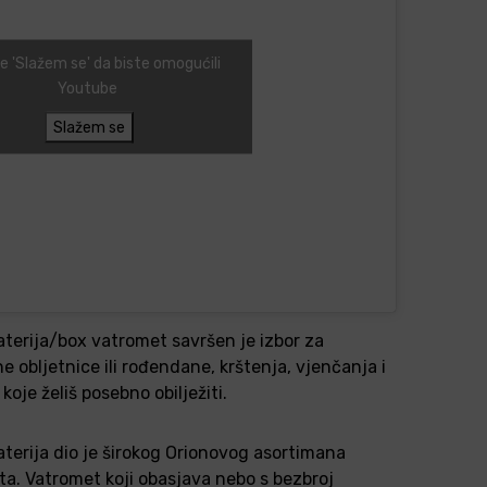
te 'Slažem se' da biste omogućili
Youtube
Slažem se
terija/box vatromet savršen je izbor za
 obljetnice ili rođendane, krštenja, vjenčanja i
oje želiš posebno obilježiti.
terija dio je širokog Orionovog asortimana
a. Vatromet koji obasjava nebo s bezbroj