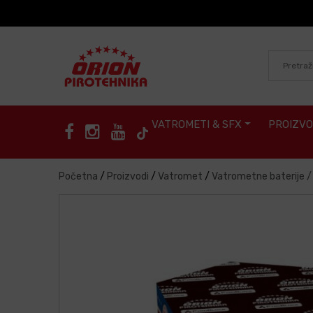
Skip to content
VATROMETI & SFX
PROIZVO
Početna
/
Proizvodi
/
Vatromet
/
Vatrometne baterije 