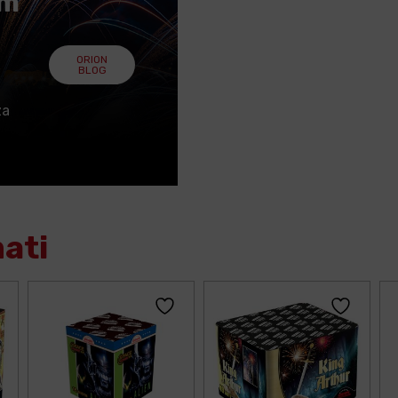
em
ORION
BLOG
za
mati