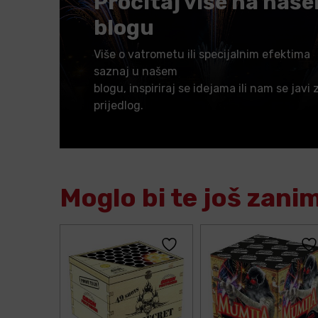
Pročitaj više na naš
blogu
Više o vatrometu ili specijalnim efektima
saznaj u našem
blogu, inspiriraj se idejama ili nam se javi 
prijedlog.
Moglo bi te još zani