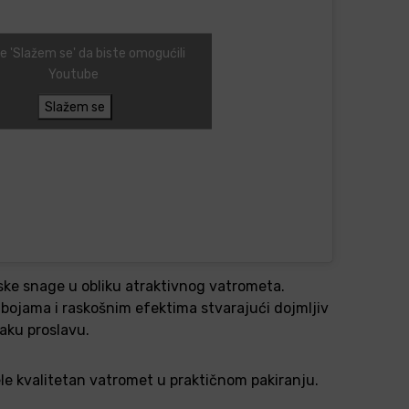
te 'Slažem se' da biste omogućili
Youtube
Slažem se
ske snage u obliku atraktivnog vatrometa.
bojama i raskošnim efektima stvarajući dojmljiv
vaku proslavu.
ele kvalitetan vatromet u praktičnom pakiranju.