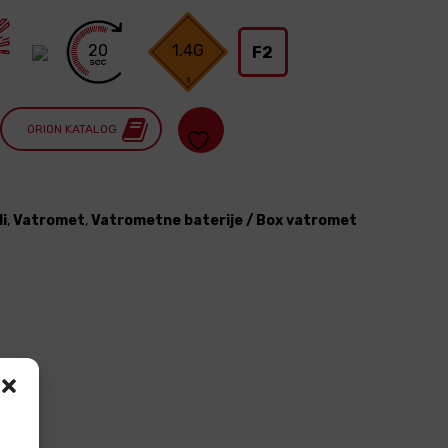
20
1.4G
F2
ORION KATALOG
i
,
Vatromet
,
Vatrometne baterije / Box vatromet