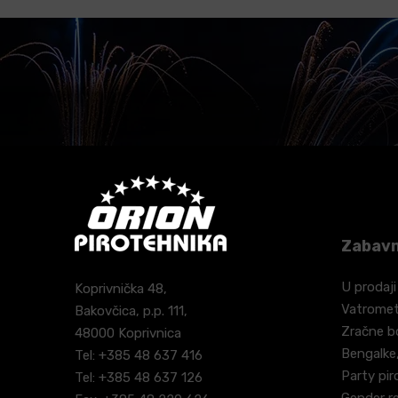
Zabavn
U prodaji
Koprivnička 48,
Vatrome
Bakovčica, p.p. 111,
Zračne 
48000 Koprivnica
Bengalke,
Tel: +385 48 637 416
Party pir
Tel: +385 48 637 126
Gender r