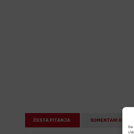
ČESTA PITANJA
KOMENTARI O PRO
Da 
i/i