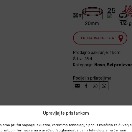
25
30m
20mm
135 g
PRODAJNA MJESTA
Prodajno pakiranje: 1 kom
Šifra:
494
Kategorije:
Novo
,
Svi proizvod
Podijeli s prijateljima
Upravljajte pristankom
IZVODU
bismo pružili najbolje iskustvo, koristimo tehnologije poput kolačića za čuvanje
li pristup informacijama o uređaju. Suglasnost s ovim tehnologijama će nam