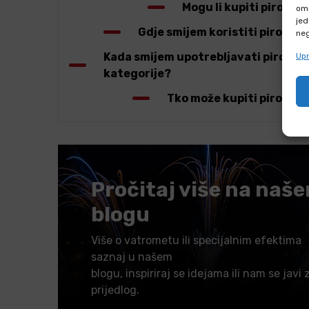
Mogu li kupiti pirote
omo
jed
Gdje smijem koristiti pirotehn
neg
Kada smijem upotrebljavati pirotehn
Upr
kategorije?
Tko može kupiti pirotehn
Pročitaj više na naš
blogu
Više o vatrometu ili specijalnim efektima
saznaj u našem
blogu, inspiriraj se idejama ili nam se javi 
prijedlog.