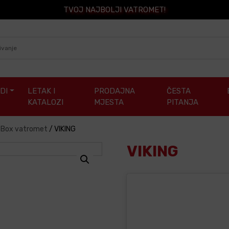
TVOJ NAJBOLJI VATROMET!
DI
LETAK I
PRODAJNA
ČESTA
KATALOZI
MJESTA
PITANJA
/ Box vatromet
/
VIKING
VIKING