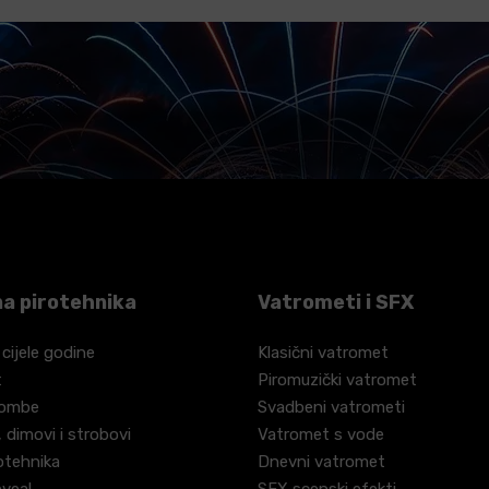
a pirotehnika
Vatrometi i SFX
 cijele godine
Klasični vatromet
t
Piromuzički vatromet
bombe
Svadbeni vatrometi
 dimovi i strobovi
Vatromet s vode
otehnika
Dnevni vatromet
eveal
SFX scenski efekti