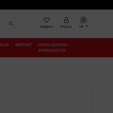
Omiljeno
Prijava
HR
BLOG
KONTAKT
ORION SEASONS –
XMAS&EASTER