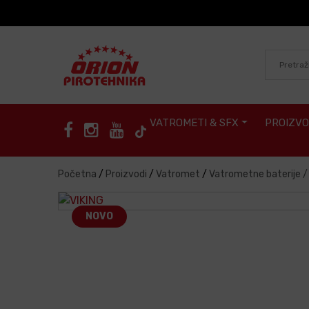
Skip to content
VATROMETI & SFX
PROIZVO
Početna
/
Proizvodi
/
Vatromet
/
Vatrometne baterije 
NOVO