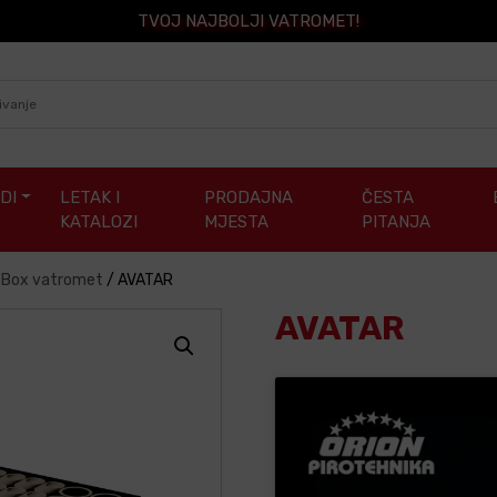
TVOJ NAJBOLJI VATROMET!
DI
LETAK I
PRODAJNA
ČESTA
KATALOZI
MJESTA
PITANJA
/ Box vatromet
/
AVATAR
AVATAR