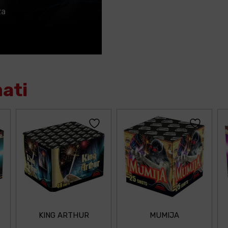
za
mati
KING ARTHUR
MUMIJA