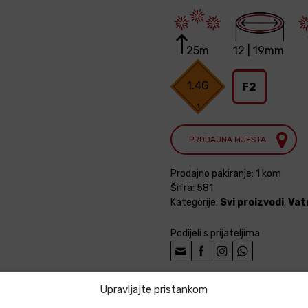
25m
12 | 19mm
1.4G
F2
PRODAJNA MJESTA
Prodajno pakiranje: 1 kom
Šifra:
581
Kategorije:
Svi proizvodi
,
Vat
Podijeli s prijateljima
Upravljajte pristankom