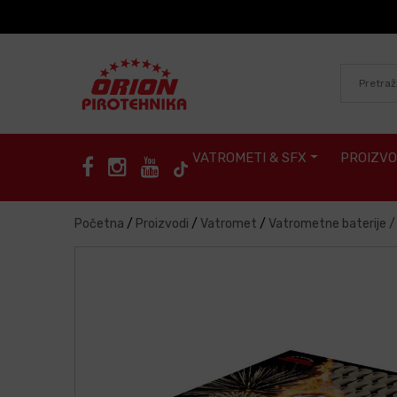
Skip to content
VATROMETI & SFX
PROIZVO
Početna
/
Proizvodi
/
Vatromet
/
Vatrometne baterije 