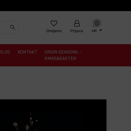
Omiljeno
Prijava
HR
BLOG
KONTAKT
ORION SEASONS –
XMAS&EASTER