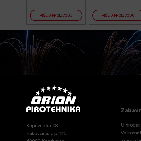
VIŠE O PROIZVODU
VIŠE O PROIZVODU
Zabavn
U prodaji
Koprivnička 48,
Vatrome
Bakovčica, p.p. 111,
Zračne 