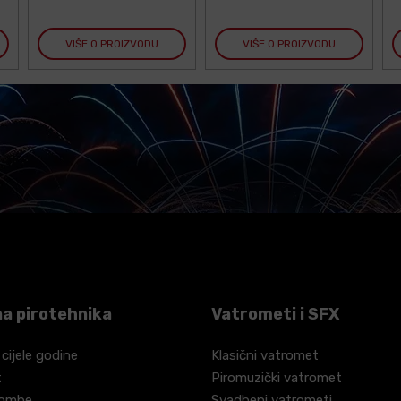
VIŠE O PROIZVODU
VIŠE O PROIZVODU
a pirotehnika
Vatrometi i SFX
 cijele godine
Klasični vatromet
t
Piromuzički vatromet
bombe
Svadbeni vatrometi