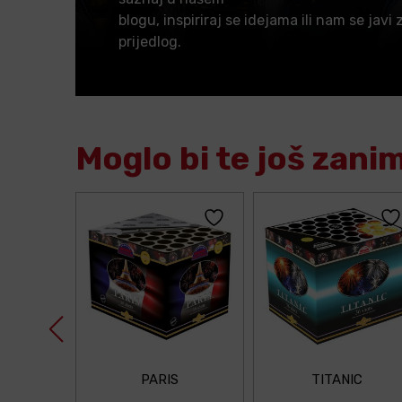
blogu, inspiriraj se idejama ili nam se javi 
prijedlog.
Moglo bi te još zani
PARIS
TITANIC