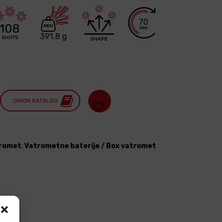
70
108
391.8 g
ORION KATALOG
romet
,
Vatrometne baterije / Box vatromet