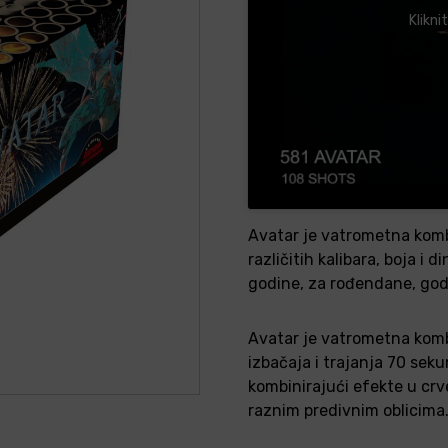
Klikni
Avatar je vatrometna kombin
različitih kalibara, boja i 
godine, za rođendane, godi
Avatar je vatrometna komb
izbačaja i trajanja 70 seku
kombinirajući efekte u crven
raznim predivnim oblicima.