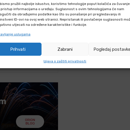
bismo pružili najbolje iskustvo, koristimo tehnologije poput kolačića za čuvanje
IZVODU
li pristup informacijama o uređaju. Suglasnost s ovim tehnologijama će nam
gućiti da obrađujemo podatke kao što su ponašanje pri pregledavanju ili
instveni ID-ovi na ovoj web stranici. Nepristanak ili povlačenje suglasnosti mo
hniku putem webshopa?
ativno utjecati na određene karakteristike i funkcije.
avljanje uslugama
iku F2 i F3 kategorije?
iku F2 i F3
Prihvati
Zabrani
Pogledaj postavk
Izjava o zaštiti privatnosti
iku kategorije F2 i F3?
em
ORION
BLOG