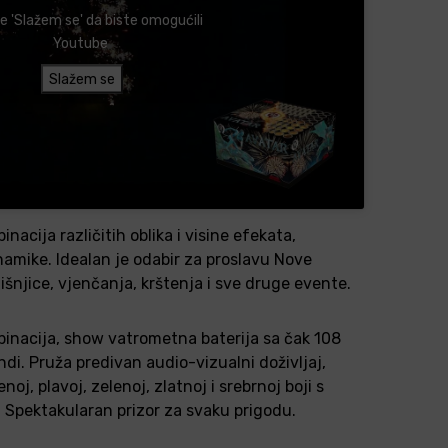
te 'Slažem se' da biste omogućili
Youtube
Slažem se
acija različitih oblika i visine efekata,
dinamike. Idealan je odabir za proslavu Nove
šnjice, vjenčanja, krštenja i sve druge evente.
inacija, show vatrometna baterija sa čak 108
ndi. Pruža predivan audio-vizualni doživljaj,
oj, plavoj, zelenoj, zlatnoj i srebrnoj boji s
 Spektakularan prizor za svaku prigodu.