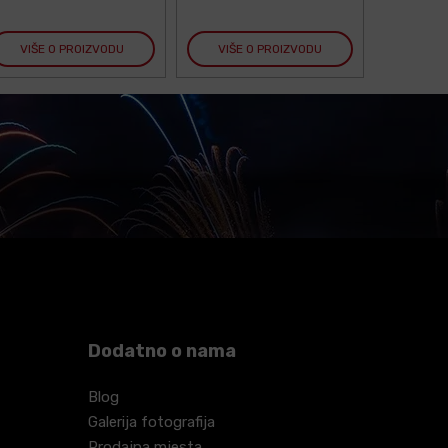
VIŠE O PROIZVODU
VIŠE O PROIZVODU
VIŠE
Dodatno o nama
Blog
Galerija fotografija
Prodajna mjesta