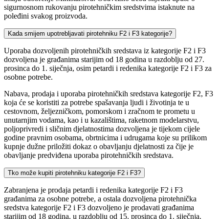
sigurnosnom rukovanju pirotehničkim sredstvima istaknute na
poleđini svakog proizvoda.
Kada smijem upotrebljavati pirotehniku F2 i F3 kategorije?
Uporaba dozvoljenih pirotehničkih sredstava iz kategorije F2 i F3
dozvoljena je građanima starijim od 18 godina u razdoblju od 27.
prosinca do 1. siječnja, osim petardi i redenika kategorije F2 i F3 za
osobne potrebe.
Nabava, prodaja i uporaba pirotehničkih sredstava kategorije F2, F3
koja će se koristiti za potrebe spašavanja ljudi i životinja te u
cestovnom, željezničkom, pomorskom i zračnom te prometu u
unutarnjim vodama, kao i u kazalištima, raketnom modelarstvu,
poljoprivredi i sličnim djelatnostima dozvoljena je tijekom cijele
godine pravnim osobama, obrtnicima i udrugama koje su prilikom
kupnje dužne priložiti dokaz o obavljanju djelatnosti za čije je
obavljanje predviđena uporaba pirotehničkih sredstava.
Tko može kupiti pirotehniku kategorije F2 i F3?
Zabranjena je prodaja petardi i redenika kategorije F2 i F3
građanima za osobne potrebe, a ostala dozvoljena pirotehnička
sredstva kategorije F2 i F3 dozvoljeno je prodavati građanima
starijim od 18 godina, u razdoblju od 15. prosinca do 1. siječnja.