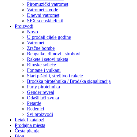
Piromuzički vatromet
Vatromet s vode
Dnevni vatromet
SFX scenski efekti
Proizvodi
Novo
U prodaji cijele godine
Vatromet
Zračne bombe
Bengalke, dimovi i strobovi
Rakete i setovi raketa
Rimske svijeće
Fontane i vulkani
Start pištolji, streljivo i rakete
Brodska pirotehnika / Brodska signalizacija
Party pirotehnika
Gender reveal
Odašiljači zvuka
Petarde
Redenici
Svi proizvodi
Letak i katalozi
Prodajna mjesta
Česta pitanja
Blog