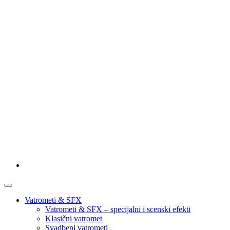
Vatrometi & SFX
Vatrometi & SFX – specijalni i scenski efekti
Klasični vatromet
Svadbeni vatrometi