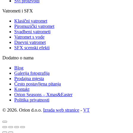
Svi proizvodi
Vatrometi i SFX
Klasični vatromet
Piromuzički vatromet
Svadbeni vatrometi
Vatromet s vode
Dnevni vatromet
SFX scenski efekti
Dodatno o nama
Blog
Galerija fotografija
Prodajna mjesta
Često postavljena pitanja
Kontakt
Orion Seasons – Xmas&Easter
Politika privatnosti
© 2026. Orion d.o.o.
Izrada web stranice
-
VT