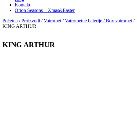
Kontakt
Orion Seasons – Xmas&Easter
Početna
/
Proizvodi
/
Vatromet
/
Vatrometne baterije / Box vatromet
/
KING ARTHUR
KING ARTHUR