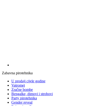
Zabavna pirotehnika
U prodaji cijele godine
Vatromet
Zračne bombe
Bengalke, dimovi i strobovi
Party pirotehnika
Gender reveal