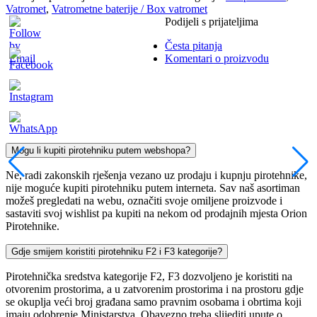
Vatromet
,
Vatrometne baterije / Box vatromet
Podijeli s prijateljima
Česta pitanja
Komentari o proizvodu
Mogu li kupiti pirotehniku putem webshopa?
Ne, radi zakonskih rješenja vezano uz prodaju i kupnju pirotehnike,
nije moguće kupiti pirotehniku putem interneta. Sav naš asortiman
možeš pregledati na webu, označiti svoje omiljene proizvode i
sastaviti svoj wishlist pa kupiti na nekom od prodajnih mjesta Orion
Pirotehnike.
Gdje smijem koristiti pirotehniku F2 i F3 kategorije?
Pirotehnička sredstva kategorije F2, F3 dozvoljeno je koristiti na
otvorenim prostorima, a u zatvorenim prostorima i na prostoru gdje
se okuplja veći broj građana samo pravnim osobama i obrtima koji
imaju odobrenje Ministarstva. Obavezno treba slijediti upute o