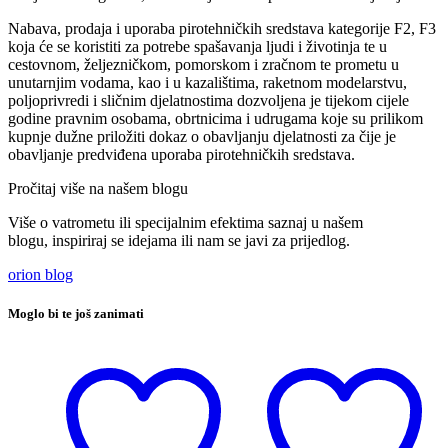
Nabava, prodaja i uporaba pirotehničkih sredstava kategorije F2, F3
koja će se koristiti za potrebe spašavanja ljudi i životinja te u
cestovnom, željezničkom, pomorskom i zračnom te prometu u
unutarnjim vodama, kao i u kazalištima, raketnom modelarstvu,
poljoprivredi i sličnim djelatnostima dozvoljena je tijekom cijele
godine pravnim osobama, obrtnicima i udrugama koje su prilikom
kupnje dužne priložiti dokaz o obavljanju djelatnosti za čije je
obavljanje predviđena uporaba pirotehničkih sredstava.
Pročitaj više na našem blogu
Više o vatrometu ili specijalnim efektima saznaj u našem
blogu, inspiriraj se idejama ili nam se javi za prijedlog.
orion blog
Moglo bi te još zanimati