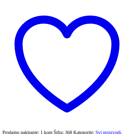
Prodajno pakiranje: 1 kom
Šifra:
368
Kategorije:
Svi proizvodi
,