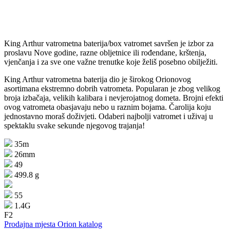
King Arthur vatrometna baterija/box vatromet savršen je izbor za
proslavu Nove godine, razne obljetnice ili rođendane, krštenja,
vjenčanja i za sve one važne trenutke koje želiš posebno obilježiti.
King Arthur vatrometna baterija dio je širokog Orionovog
asortimana ekstremno dobrih vatrometa. Popularan je zbog velikog
broja izbačaja, velikih kalibara i nevjerojatnog dometa. Brojni efekti
ovog vatrometa obasjavaju nebo u raznim bojama. Čarolija koju
jednostavno moraš doživjeti. Odaberi najbolji vatromet i uživaj u
spektaklu svake sekunde njegovog trajanja!
35m
26mm
49
499.8 g
55
1.4G
F2
Prodajna mjesta
Orion katalog