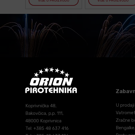
VIŠE O PROIZVODU
VIŠE O PROIZVODU
Zabavn
U prodaji
Koprivnička 48,
Vatrome
Bakovčica, p.p. 111,
Zračne 
48000 Koprivnica
Bengalke,
Tel: +385 48 637 416