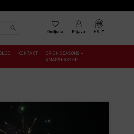
Omiljeno
Prijava
HR
BLOG
KONTAKT
ORION SEASONS –
XMAS&EASTER