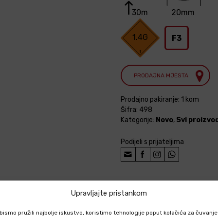
30m
20mm
1.4G
F3
PRODAJNA MJESTA
Prodajno pakiranje: 1 kom
Šifra:
498
Kategorije:
Novo
,
Svi proizvod
Podijeli s prijateljima
Upravljajte pristankom
IZVODU
bismo pružili najbolje iskustvo, koristimo tehnologije poput kolačića za čuvanje