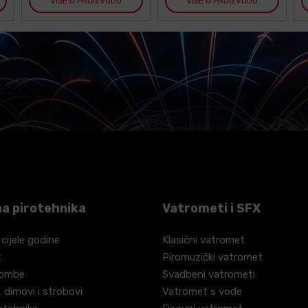
VIŠE O PROIZVODU
VIŠE O PROIZVODU
a pirotehnika
Vatrometi i SFX
 cijele godine
Klasični vatromet
t
Piromuzički vatromet
bombe
Svadbeni vatrometi
 dimovi i strobovi
Vatromet s vode