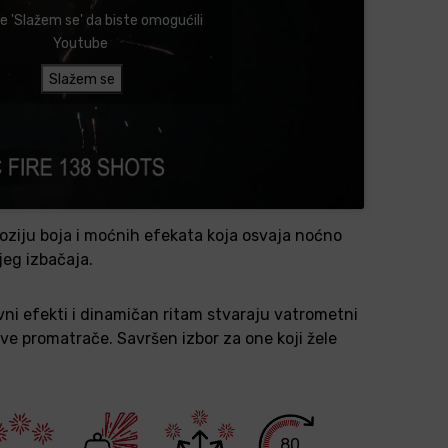
te 'Slažem se' da biste omogućili
Youtube
Slažem se
oziju boja i moćnih efekata koja osvaja noćno
jeg izbačaja.
ivni efekti i dinamičan ritam stvaraju vatrometni
sve promatrače. Savršen izbor za one koji žele
80