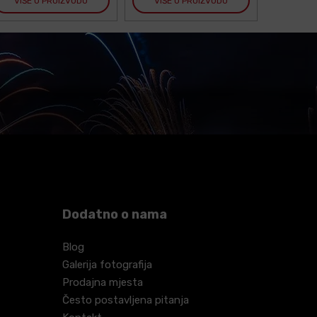
VIŠE O PROIZVODU
VIŠE O PROIZVODU
VIŠE
Dodatno o nama
Blog
Galerija fotografija
Prodajna mjesta
Često postavljena pitanja