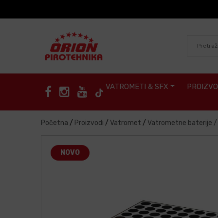
Skip to content
VATROMETI & SFX
PROIZVO
Početna
/
Proizvodi
/
Vatromet
/
Vatrometne baterije 
NOVO