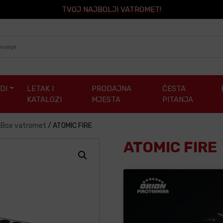
TVOJ NAJBOLJI VATROMET!
DI
LETAK I
PRODAJNA
ČESTA
KATALOZI
MJESTA
PITANJA
/ Box vatromet
/
ATOMIC FIRE
ATOMIC FIRE