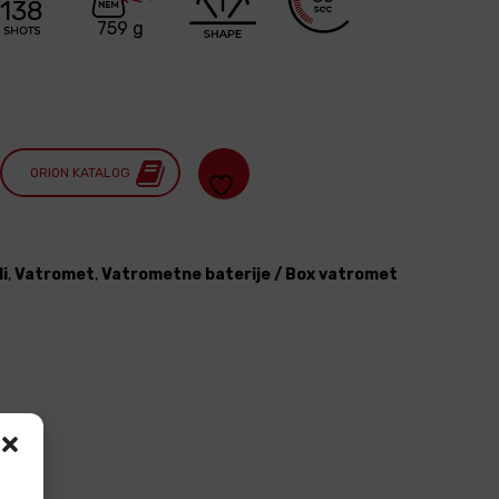
138
759 g
ORION KATALOG
i
,
Vatromet
,
Vatrometne baterije / Box vatromet