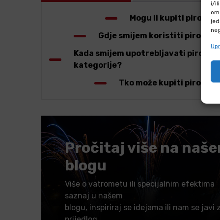
i/i
omo
Mogu li kupiti pirote
jed
neg
Gdje smijem koristiti pirotehn
Upr
Kada smijem upotrebljavati pirotehn
kategorije?
Tko može kupiti pirotehn
Pročitaj više na naš
blogu
Više o vatrometu ili specijalnim efektima
saznaj u našem
blogu, inspiriraj se idejama ili nam se javi 
prijedlog.