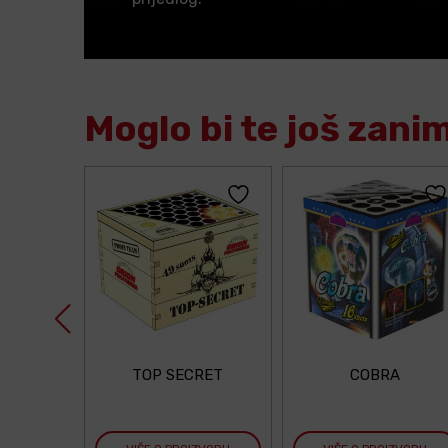
Moglo bi te još zani
TOP SECRET
COBRA