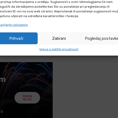
li pristup informacijama o uređaju. Suglasnost s ovim tehnologijama će nam
gućiti da obrađujemo podatke kao što su ponašanje pri pregledavanju ili
hniku putem webshopa?
instveni ID-ovi na ovoj web stranici. Nepristanak ili povlačenje suglasnosti mo
ativno utjecati na određene karakteristike i funkcije.
iku F2 i F3 kategorije?
avljanje uslugama
iku F2 i F3
Prihvati
Zabrani
Pogledaj postavk
iku kategorije F2 i F3?
Izjava o zaštiti privatnosti
em
ORION
BLOG
za