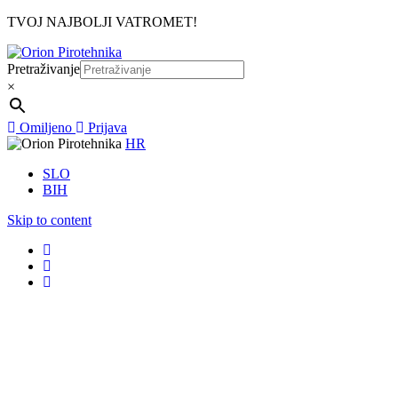
TVOJ NAJBOLJI VATROMET!
Pretraživanje
×
Omiljeno
Prijava
HR
SLO
BIH
Skip to content