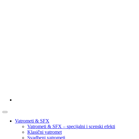
Vatrometi & SFX
Vatrometi & SFX – specijalni i scenski efekti
Klasični vatromet
Svadbeni vatrometi