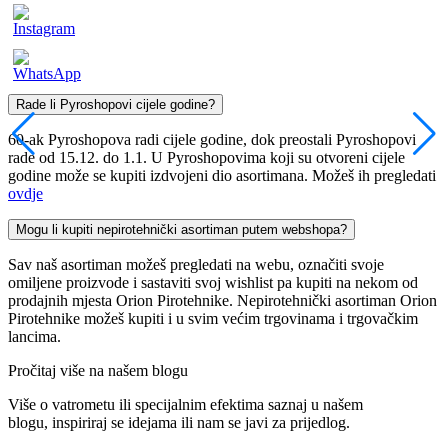
Rade li Pyroshopovi cijele godine?
60-ak Pyroshopova radi cijele godine, dok preostali Pyroshopovi
rade od 15.12. do 1.1. U Pyroshopovima koji su otvoreni cijele
godine može se kupiti izdvojeni dio asortimana. Možeš ih pregledati
ovdje
Mogu li kupiti nepirotehnički asortiman putem webshopa?
Sav naš asortiman možeš pregledati na webu, označiti svoje
omiljene proizvode i sastaviti svoj wishlist pa kupiti na nekom od
prodajnih mjesta Orion Pirotehnike. Nepirotehnički asortiman Orion
Pirotehnike možeš kupiti i u svim većim trgovinama i trgovačkim
lancima.
Pročitaj više na našem blogu
Više o vatrometu ili specijalnim efektima saznaj u našem
blogu, inspiriraj se idejama ili nam se javi za prijedlog.