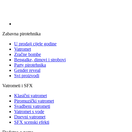
Zabavna pirotehnika
U prodaji cijele godine
Vatromet
Zračne bombe
Bengalke, dimovi i strobovi
Party pirotehnika
Gender reveal
Svi proizvodi
Vatrometi i SFX
Klasični vatromet
Piromuzički vatromet
Svadbeni vatrometi
Vatromet s vode
Dnevni vatromet
SFX scenski efekti