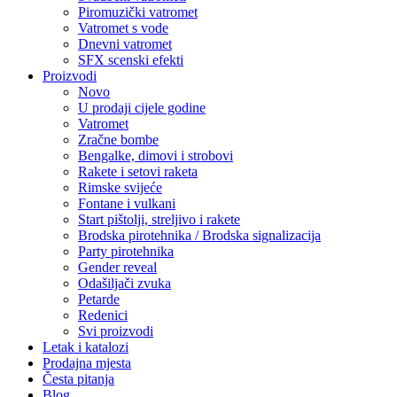
Piromuzički vatromet
Vatromet s vode
Dnevni vatromet
SFX scenski efekti
Proizvodi
Novo
U prodaji cijele godine
Vatromet
Zračne bombe
Bengalke, dimovi i strobovi
Rakete i setovi raketa
Rimske svijeće
Fontane i vulkani
Start pištolji, streljivo i rakete
Brodska pirotehnika / Brodska signalizacija
Party pirotehnika
Gender reveal
Odašiljači zvuka
Petarde
Redenici
Svi proizvodi
Letak i katalozi
Prodajna mjesta
Česta pitanja
Blog