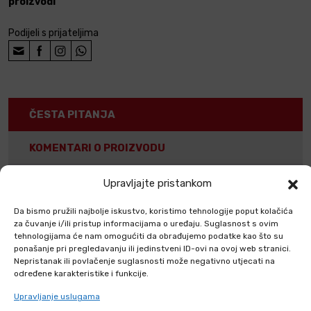
proizvodi
Podijeli s prijateljima
ČESTA PITANJA
KOMENTARI O PROIZVODU
Upravljajte pristankom
Mogu li kupiti pirotehniku putem
webshopa?
Da bismo pružili najbolje iskustvo, koristimo tehnologije poput kolačića
za čuvanje i/ili pristup informacijama o uređaju. Suglasnost s ovim
Gdje smijem koristiti pirotehniku F2 i F3
tehnologijama će nam omogućiti da obrađujemo podatke kao što su
kategorije?
ponašanje pri pregledavanju ili jedinstveni ID-ovi na ovoj web stranici.
Nepristanak ili povlačenje suglasnosti može negativno utjecati na
Kada smijem upotrebljavati pirotehniku
određene karakteristike i funkcije.
F2 i F3 kategorije?
Upravljanje uslugama