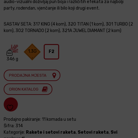
audio-vizualni doživljaj pun boja i različitih efekata za najbolji
party, rođendan, vjenčanje ili bilo koji drugi event.
SASTAV SETA: 317 KING (4 kom), 320 TITAN (1 kom), 301 TURBO (2
kom), 302 TORNADO (2 kom), 321A JUWEL DIAMANT (2 kom)
1.3G
F2
346 g
PRODAJNA MJESTA
ORION KATALOG
Prodajno pakiranje: 11 komada u setu
Šifra:
314
Kategorije:
Rakete i setovi raketa
,
Setovi raketa
,
Svi