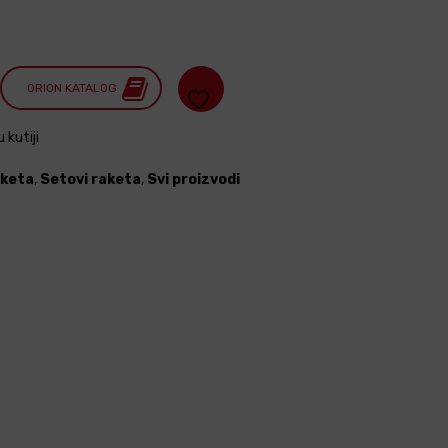
ORION KATALOG
 kutiji
aketa
,
Setovi raketa
,
Svi proizvodi