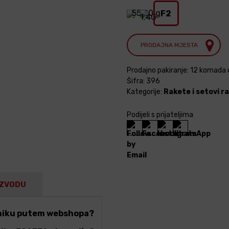
55,20 g
F2
1.4G
PRODAJNA MJESTA
Prodajno pakiranje: 12 komada u
Šifra:
396
Kategorije:
Rakete i setovi r
Podijeli s prijateljima
IZVODU
hniku putem webshopa?