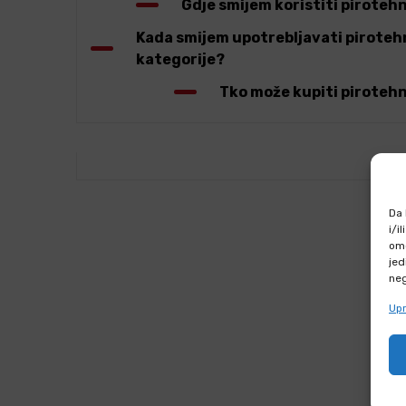
Gdje smijem koristiti pirotehn
Kada smijem upotrebljavati pirotehn
kategorije?
Tko može kupiti pirotehn
Da 
i/i
omo
Pročitaj više na naš
jed
neg
blogu
Upr
Više o vatrometu ili specijalnim efektima
saznaj u našem
blogu, inspiriraj se idejama ili nam se javi 
prijedlog.