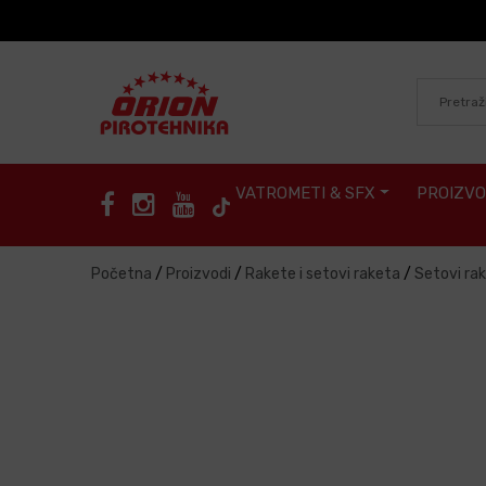
Skip to content
VATROMETI & SFX
PROIZVO
Početna
/
Proizvodi
/
Rakete i setovi raketa
/
Setovi ra