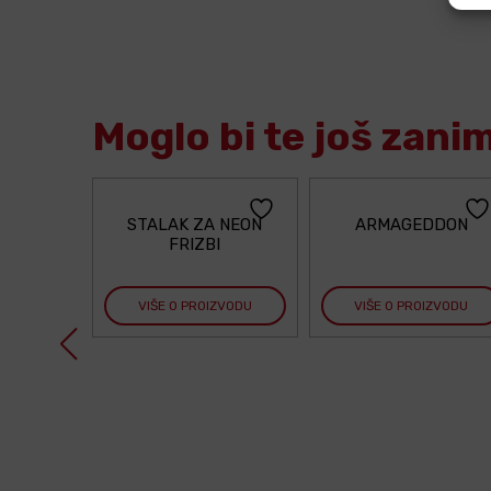
Moglo bi te još zani
STALAK ZA NEON
ARMAGEDDON
FRIZBI
VIŠE O PROIZVODU
VIŠE O PROIZVODU