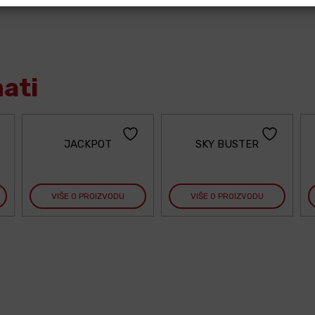
mati
JACKPOT
SKY BUSTER
VIŠE O PROIZVODU
VIŠE O PROIZVODU