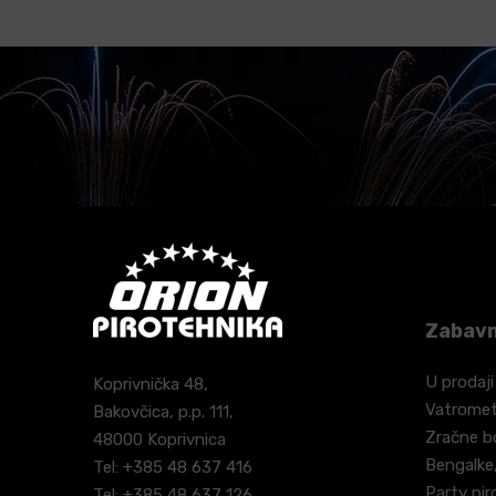
Zabavn
U prodaji
Koprivnička 48,
Vatrome
Bakovčica, p.p. 111,
Zračne 
48000 Koprivnica
Bengalke,
Tel: +385 48 637 416
Party pir
Tel: +385 48 637 126