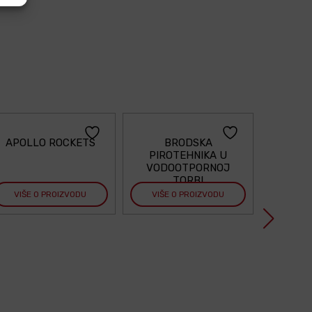
APOLLO ROCKETS
BRODSKA
PIROTEHNIKA U
VODOOTPORNOJ
TORBI
VIŠE O PROIZVODU
VIŠE O PROIZVODU
VIŠE