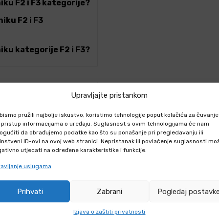
iku F2 i F3 kategorije?
iku F2 i F3
iku kategorije F2 i F3?
Upravljajte pristankom
bismo pružili najbolje iskustvo, koristimo tehnologije poput kolačića za čuvanje
li pristup informacijama o uređaju. Suglasnost s ovim tehnologijama će nam
gućiti da obrađujemo podatke kao što su ponašanje pri pregledavanju ili
em
instveni ID-ovi na ovoj web stranici. Nepristanak ili povlačenje suglasnosti mo
ativno utjecati na određene karakteristike i funkcije.
avljanje uslugama
ORION
BLOG
Prihvati
Zabrani
Pogledaj postavk
za
Izjava o zaštiti privatnosti