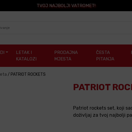
TVOJ NAJBOLJI VATROMET!
DI
LETAK I
PRODAJNA
ČESTA
KATALOZI
MJESTA
PITANJA
keta
/
PATRIOT ROCKETS
PATRIOT ROC
Patriot rockets set, koji s
doživljaj za tvoj najbolji pa