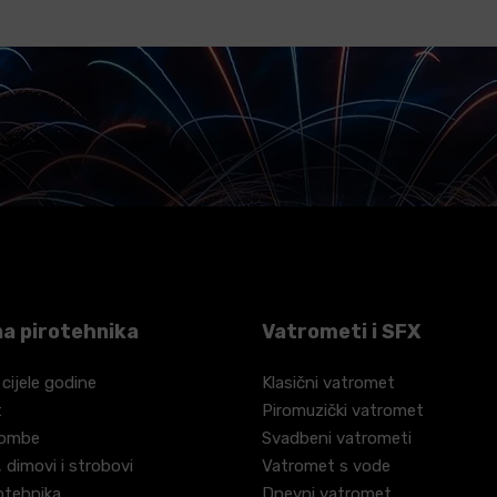
a pirotehnika
Vatrometi i SFX
 cijele godine
Klasični vatromet
t
Piromuzički vatromet
bombe
Svadbeni vatrometi
 dimovi i strobovi
Vatromet s vode
otehnika
Dnevni vatromet