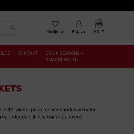
Omiljeno
Prijava
HR
BLOG
KONTAKT
ORION SEASONS –
XMAS&EASTER
KETS
adrži 12 raketa, pruža odličan audio-vizualni
rty, rođendan, ili bilo koji drugi event.