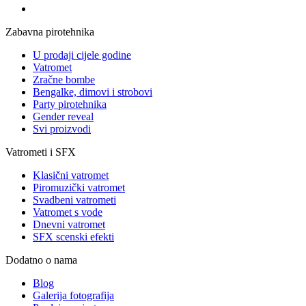
Zabavna pirotehnika
U prodaji cijele godine
Vatromet
Zračne bombe
Bengalke, dimovi i strobovi
Party pirotehnika
Gender reveal
Svi proizvodi
Vatrometi i SFX
Klasični vatromet
Piromuzički vatromet
Svadbeni vatrometi
Vatromet s vode
Dnevni vatromet
SFX scenski efekti
Dodatno o nama
Blog
Galerija fotografija