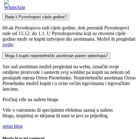
Rade li Pyroshopovi cijele godine?
60-ak Pyroshopova radi cijele godine, dok preostali Pyroshopovi
rade od 15.12. do 1.1. U Pyroshopovima koji su otvoreni cijele
godine može se kupiti izdvojeni dio asortimana. Možeš ih pregledati
ovdje
Mogu li kupiti nepirotehnički asortiman putem webshopa?
Sav naš asortiman možeš pregledati na webu, označiti svoje
omiljene proizvode i sastaviti svoj wishlist pa kupiti na nekom od
prodajnih mjesta Orion Pirotehnike. Nepirotehnički asortiman Orion
Pirotehnike možeš kupiti i u svim većim trgovinama i trgovačkim
lancima.
Pročitaj više na našem blogu
Više o vatrometu ili specijalnim efektima saznaj u našem
blogu, inspiriraj se idejama ili nam se javi za prijedlog.
orion blog
Moglo bi te još zanimati