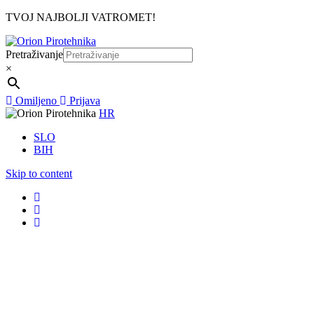
TVOJ NAJBOLJI VATROMET!
Pretraživanje
×
Omiljeno
Prijava
HR
SLO
BIH
Skip to content