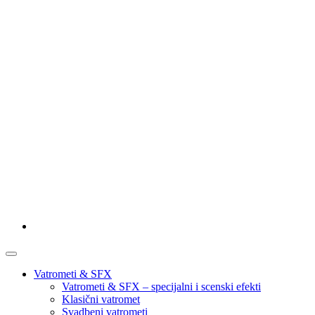
Vatrometi & SFX
Vatrometi & SFX – specijalni i scenski efekti
Klasični vatromet
Svadbeni vatrometi