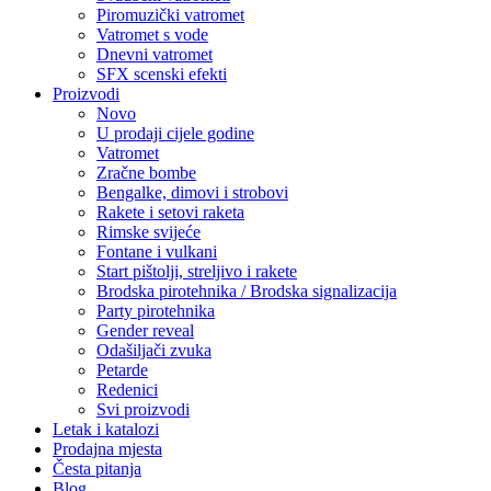
Piromuzički vatromet
Vatromet s vode
Dnevni vatromet
SFX scenski efekti
Proizvodi
Novo
U prodaji cijele godine
Vatromet
Zračne bombe
Bengalke, dimovi i strobovi
Rakete i setovi raketa
Rimske svijeće
Fontane i vulkani
Start pištolji, streljivo i rakete
Brodska pirotehnika / Brodska signalizacija
Party pirotehnika
Gender reveal
Odašiljači zvuka
Petarde
Redenici
Svi proizvodi
Letak i katalozi
Prodajna mjesta
Česta pitanja
Blog