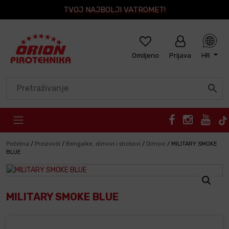
TVOJ NAJBOLJI VATROMET!
Omiljeno
Prijava
HR
Skip to content
Početna
/
Proizvodi
/
Bengalke, dimovi i strobovi
/
Dimovi
/
MILITARY SMOKE
BLUE
MILITARY SMOKE BLUE