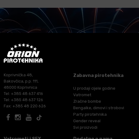
Koprivnička 48,
Zabavna pirotehnika
Bakovčica, p.p. 111,
48000 Koprivnica
U prodaji cijele godine
Tel: +385 48 637 416
Vatromet
Tel: +385 48 637 126
Zračne bombe
Fax: +385 48 220 626
Bengalke, dimovi i strobovi
Party pirotehnika
Gender reveal
Svi proizvodi
Vatrometi i SFX
Dodatno o nama