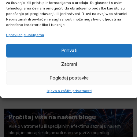
za čuvanje i/ili pristup informacijama o uređaju. Suglasnost s ovim
tehnologijama će nam omogućiti da obrađujemo podatke kao što su
KOMENTARI O PROIZVODU
ponašanje pri pregledavanju ili jedinstveni ID-ovi na ovoj web stranici.
Nepristanak ili povlačenje suglasnosti može negativno utjecati na
određene karakteristike i funkcije.
Gdje smijem koristiti pirotehniku T1
kategorije?
Upravljanje uslugama
Kada smijem upotrebljavati pirotehniku
Prihvati
T1 kategorije?
Tko može kupiti pirotehniku kategorije
Zabrani
T1?
Pogledaj postavke
Mogu li kupiti pirotehniku putem
webshopa?
Izjava o zaštiti privatnosti
Pročitaj više na našem blogu
Više o vatrometu ili specijalnim efektima saznaj u našem
blogu, inspiriraj se idejama ili nam se javi za prijedlog.