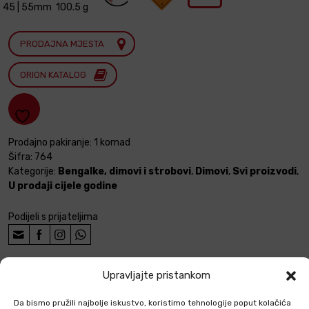
45 | 55mm
100.5 g
PRODAJNA MJESTA
ORION KATALOG
Prodajno pakiranje: 1 komad
Šifra:
764
Kategorije:
Bengalke, dimovi i strobovi
,
Dimovi
,
Svi proizvodi
,
U prodaji cijele godine
Podijeli s prijateljima
Upravljajte pristankom
ČESTA PITANJA
Da bismo pružili najbolje iskustvo, koristimo tehnologije poput kolačića