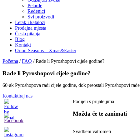
Petarde
Redenici
Svi proizvodi
Letak i katalozi
Prodajna mjesta
Česta pitanja
Blog
Kontakt
Orion Seasons – Xmas&Easter
Početna
/
FAQ
/
Rade li Pyroshopovi cijele godine?
Rade li Pyroshopovi cijele godine?
60-ak Pyroshopova radi cijele godine, dok preostali Pyroshopovi rade
Kontaktiraj nas
Podijeli s prijateljima
Možda će te zanimati
Svadbeni vatrometi