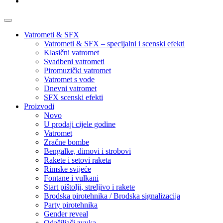
Vatrometi & SFX
Vatrometi & SFX – specijalni i scenski efekti
Klasični vatromet
Svadbeni vatrometi
Piromuzički vatromet
Vatromet s vode
Dnevni vatromet
SFX scenski efekti
Proizvodi
Novo
U prodaji cijele godine
Vatromet
Zračne bombe
Bengalke, dimovi i strobovi
Rakete i setovi raketa
Rimske svijeće
Fontane i vulkani
Start pištolji, streljivo i rakete
Brodska pirotehnika / Brodska signalizacija
Party pirotehnika
Gender reveal
Odašiljači zvuka