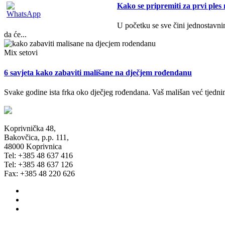
Kako se pripremiti za prvi ples
U početku se sve čini jednostavnim
da će...
Mix setovi
6 savjeta kako zabaviti mališane na dječjem rođendanu
Svake godine ista frka oko dječjeg rođendana. Vaš mališan već tjednima
Koprivnička 48,
Bakovčica, p.p. 111,
48000 Koprivnica
Tel: +385 48 637 416
Tel: +385 48 637 126
Fax: +385 48 220 626