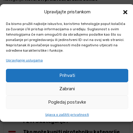
Upravljajte pristankom
Podijeli s prijateljima
Da bismo pružili najbolje iskustvo, koristimo tehnologije poput kolačića
za čuvanje i/ili pristup informacijama o uređaju. Suglasnost s ovim
tehnologijama će nam omogućiti da obrađujemo podatke kao što su
ponašanje pri pregledavanju ili jedinstveni ID-ovi na ovoj web stranici.
Nepristanak ili povlačenje suglasnosti može negativno utjecati na
ČESTA PITANJA
određene karakteristike i funkcije.
Upravljanje uslugama
KOMENTARI O PROIZVODU
Prihvati
Mogu li kupiti pirotehniku putem
webshopa?
Zabrani
Gdje smijem koristiti pirotehniku F2 i F3
Pogledaj postavke
kategorije?
Kada smijem upotrebljavati pirotehniku
Izjava o zaštiti privatnosti
F2 i F3 kategorije?
Tko može kupiti pirotehniku kategorije