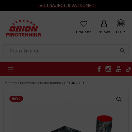
TVOJ NAJBOLJI VATROMET!
Omiljeno
Prijava
HR
Skip to content
Početna
/
Proizvodi
/
Zračne bombe
/
DETONATOR
NOVO