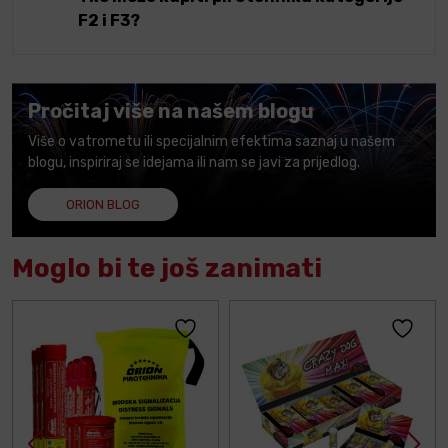
F2 i F3?
Pročitaj više na našem blogu
Više o vatrometu ili specijalnim efektima saznaj u našem
blogu, inspiriraj se idejama ili nam se javi za prijedlog.
ORION BLOG
Moglo bi te još zanimati