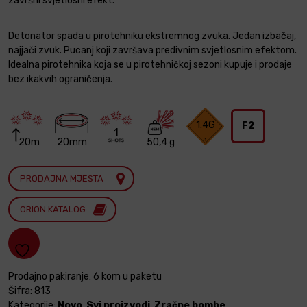
završni svjetlosni efekt.
Detonator spada u pirotehniku ekstremnog zvuka. Jedan izbačaj,
najjači zvuk. Pucanj koji završava predivnim svjetlosnim efektom.
Idealna pirotehnika koja se u pirotehničkoj sezoni kupuje i prodaje
bez ikakvih ograničenja.
1.4G
F2
1
20m
20mm
50,4 g
PRODAJNA MJESTA
ORION KATALOG
Prodajno pakiranje: 6 kom u paketu
Šifra:
813
Kategorije:
Novo
,
Svi proizvodi
,
Zračne bombe