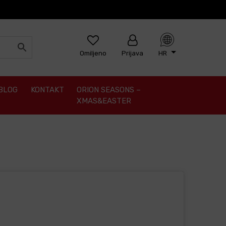
Omiljeno
Prijava
HR
BLOG
KONTAKT
ORION SEASONS –
XMAS&EASTER