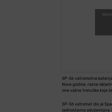
Klikni
SP-36 vatrometna baterija
Nove godine, razne obljetni
one važne trenutke koje žel
SP-36 vatromet dio je Spa
jednostavno oduševljava. B