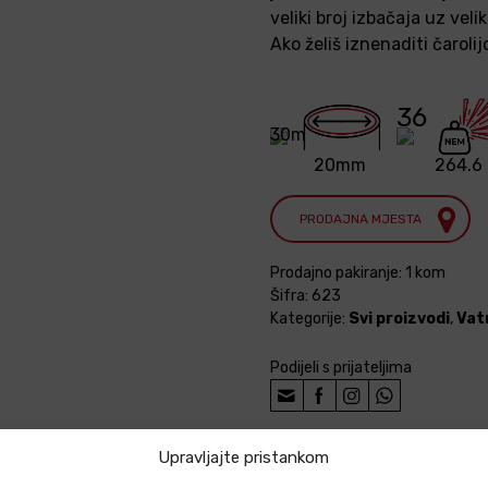
veliki broj izbačaja uz vel
Ako želiš iznenaditi čaroli
36
30m
20mm
264.6
PRODAJNA MJESTA
Prodajno pakiranje: 1 kom
Šifra:
623
Kategorije:
Svi proizvodi
,
Vat
Podijeli s prijateljima
Upravljajte pristankom