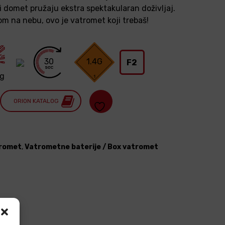
iki domet pružaju ekstra spektakularan doživljaj.
jom na nebu, ovo je vatromet koji trebaš!
30
1.4G
F2
 g
ORION KATALOG
romet
,
Vatrometne baterije / Box vatromet