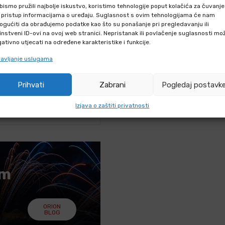
bismo pružili najbolje iskustvo, koristimo tehnologije poput kolačića za čuvanje
IZVODU
li pristup informacijama o uređaju. Suglasnost s ovim tehnologijama će nam
gućiti da obrađujemo podatke kao što su ponašanje pri pregledavanju ili
instveni ID-ovi na ovoj web stranici. Nepristanak ili povlačenje suglasnosti mo
hniku putem webshopa?
ativno utjecati na određene karakteristike i funkcije.
iku F2 i F3 kategorije?
avljanje uslugama
iku F2 i F3
Prihvati
Zabrani
Pogledaj postavk
Izjava o zaštiti privatnosti
iku kategorije F2 i F3?
em
ORION
BLOG