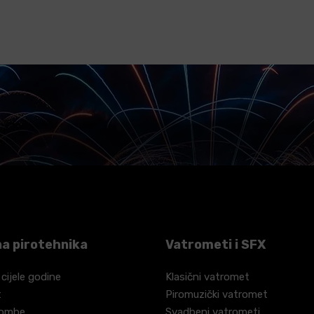
a pirotehnika
Vatrometi i SFX
 cijele godine
Klasični vatromet
t
Piromuzički vatromet
bombe
Svadbeni vatrometi