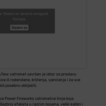
te 'Slažem se' da biste omogućili
Youtube
Slažem se
/box vatromet savršen je izbor za proslavu
ce ili rođendane, krštenja, vjenčanja i za sve
iš posebno obilježiti.
ce Power Fireworks vatrometne linije koja
ezbroj efekata u raznim bojama, veliki kalibri i