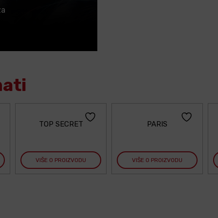
za
mati
TOP SECRET
PARIS
VIŠE O PROIZVODU
VIŠE O PROIZVODU