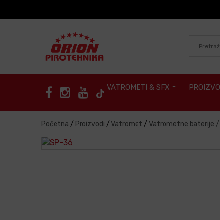
Skip to content
VATROMETI & SFX
PROIZVO
Početna
/
Proizvodi
/
Vatromet
/
Vatrometne baterije 