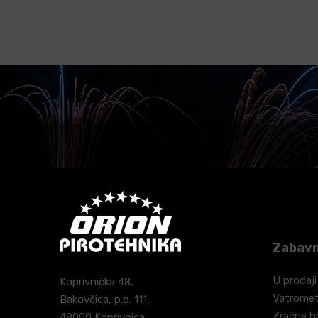
Zabavn
U prodaji
Koprivnička 48,
Vatrome
Bakovčica, p.p. 111,
Zračne 
48000 Koprivnica