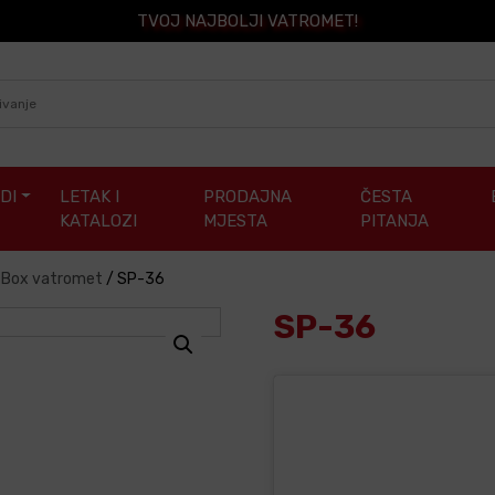
TVOJ NAJBOLJI VATROMET!
DI
LETAK I
PRODAJNA
ČESTA
KATALOZI
MJESTA
PITANJA
/ Box vatromet
/
SP-36
SP-36