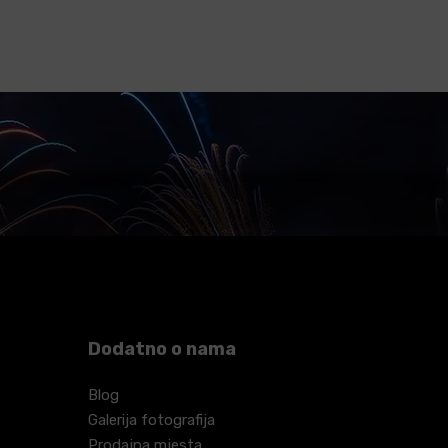
VIŠE
Dodatno o nama
Blog
Galerija fotografija
Prodajna mjesta