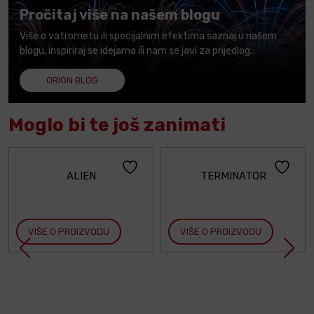
Pročitaj više na našem blogu
Više o vatrometu ili specijalnim efektima saznaj u našem
blogu, inspiriraj se idejama ili nam se javi za prijedlog.
ORION BLOG
Moglo bi te još zanimati
ALIEN
TERMINATOR
VIŠE O PROIZVODU
VIŠE O PROIZVODU