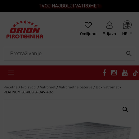
TVOJ NAJBOLJI VATROMET!
Omiljeno
Prijava
HR
Skip to content
Početna
/
Proizvodi
/
Vatromet
/
Vatrometne baterije / Box vatromet
/
PLATINUM SERIES SFC49-F86