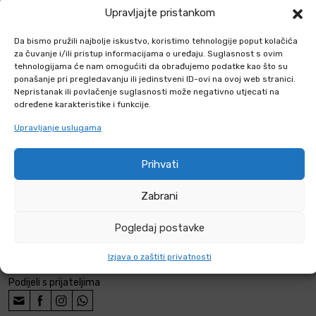
27
49
Upravljajte pristankom
40m
30mm
980 g
Da bismo pružili najbolje iskustvo, koristimo tehnologije poput kolačića
1.3G
F3
za čuvanje i/ili pristup informacijama o uređaju. Suglasnost s ovim
tehnologijama će nam omogućiti da obrađujemo podatke kao što su
ponašanje pri pregledavanju ili jedinstveni ID-ovi na ovoj web stranici.
Nepristanak ili povlačenje suglasnosti može negativno utjecati na
određene karakteristike i funkcije.
PRODAJNA MJESTA
Upravljanje uslugama
ORION KATALOG
Prihvati
Zabrani
Prodajno pakiranje: 1 kom
Šifra:
756
Pogledaj postavke
Kategorije:
Svi proizvodi
,
Vatromet
,
Vatrometne baterije /
Box vatromet
Izjava o zaštiti privatnosti
Podijeli s prijateljima