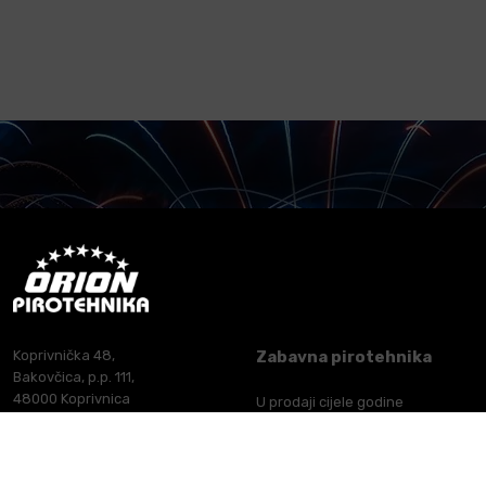
Koprivnička 48,
Zabavna pirotehnika
Bakovčica, p.p. 111,
48000 Koprivnica
U prodaji cijele godine
Tel: +385 48 637 416
Vatromet
Tel: +385 48 637 126
Zračne bombe
Fax: +385 48 220 626
Bengalke, dimovi i strobovi