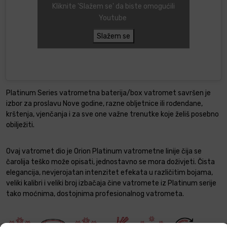
Kliknite 'Slažem se' da biste omogućili
Youtube
Slažem se
Platinum Series vatrometna baterija/box vatromet savršen je
izbor za proslavu Nove godine, razne obljetnice ili rođendane,
krštenja, vjenčanja i za sve one važne trenutke koje želiš posebno
obilježiti.
Ovaj vatromet dio je Orion Platinum vatrometne linije čija se
čarolija teško može opisati, jednostavno se mora doživjeti. Čista
elegancija, nevjerojatan intenzitet efekata u različitim bojama,
veliki kalibri i veliki broj izbačaja čine vatromete iz Platinum serije
tako moćnima, dostojnima profesionalnog vatrometa.