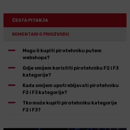
ČESTA PITANJA
KOMENTARI O PROIZVODU
Mogu li kupiti pirotehniku putem
webshopa?
Gdje smijem koristiti pirotehniku F2 i F3
kategorije?
Kada smijem upotrebljavati pirotehniku
F2 i F3 kategorije?
Tko može kupiti pirotehniku kategorije
F2 i F3?