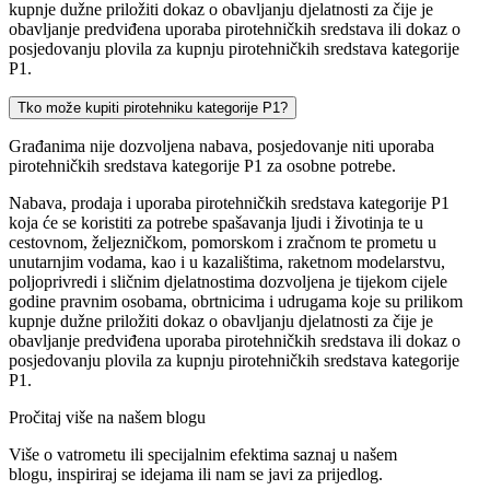
kupnje dužne priložiti dokaz o obavljanju djelatnosti za čije je
obavljanje predviđena uporaba pirotehničkih sredstava ili dokaz o
posjedovanju plovila za kupnju pirotehničkih sredstava kategorije
P1.
Tko može kupiti pirotehniku kategorije P1?
Građanima nije dozvoljena nabava, posjedovanje niti uporaba
pirotehničkih sredstava kategorije P1 za osobne potrebe.
Nabava, prodaja i uporaba pirotehničkih sredstava kategorije P1
koja će se koristiti za potrebe spašavanja ljudi i životinja te u
cestovnom, željezničkom, pomorskom i zračnom te prometu u
unutarnjim vodama, kao i u kazalištima, raketnom modelarstvu,
poljoprivredi i sličnim djelatnostima dozvoljena je tijekom cijele
godine pravnim osobama, obrtnicima i udrugama koje su prilikom
kupnje dužne priložiti dokaz o obavljanju djelatnosti za čije je
obavljanje predviđena uporaba pirotehničkih sredstava ili dokaz o
posjedovanju plovila za kupnju pirotehničkih sredstava kategorije
P1.
Pročitaj više na našem blogu
Više o vatrometu ili specijalnim efektima saznaj u našem
blogu, inspiriraj se idejama ili nam se javi za prijedlog.