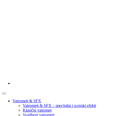
Vatrometi & SFX
Vatrometi & SFX – specijalni i scenski efekti
Klasični vatromet
Svadbeni vatrometi