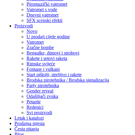
Piromuzički vatromet
Vatromet s vode
Dnevni vatromet
SFX scenski efekti
Proizvodi
Novo
U prodaji cijele godine
Vatromet
Zračne bombe
Bengalke, dimovi i strobovi
Rakete i setovi raketa
Rimske svijeće
Fontane i vulkani
Start pištolji, streljivo i rakete
Brodska pirotehnika / Brodska signalizacija
Party pirotehnika
Gender reveal
Odašiljači zvuka
Petarde
Redenici
Svi proizvodi
Letak i katalozi
Prodajna mjesta
Česta pitanja
Blog