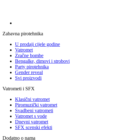
Zabavna pirotehnika
U prodaji cijele godine
Vatromet
Zračne bombe
Bengalke, dimovi i strobovi
Party pirotehnika
Gender reveal
Svi proizvodi
Vatrometi i SFX
Klasični vatromet
Piromuzički vatromet
Svadbeni vatrometi
Vatromet s vode
Dnevni vatromet
SFX scenski efekti
Dodatno o nama