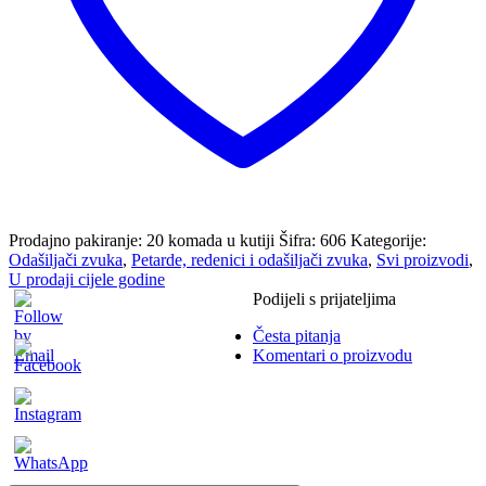
Prodajno pakiranje: 20 komada u kutiji
Šifra:
606
Kategorije:
Odašiljači zvuka
,
Petarde, redenici i odašiljači zvuka
,
Svi proizvodi
,
U prodaji cijele godine
Podijeli s prijateljima
Česta pitanja
Komentari o proizvodu