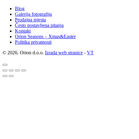
Blog
Galerija fotografija
Prodajna mjesta
Često postavljena pitanja
Kontakt
Orion Seasons – Xmas&Easter
Politika privatnosti
© 2026. Orion d.o.o.
Izrada web stranice
-
VT