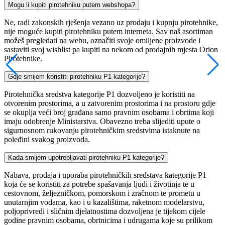
Mogu li kupiti pirotehniku putem webshopa?
Ne, radi zakonskih rješenja vezano uz prodaju i kupnju pirotehnike,
nije moguće kupiti pirotehniku putem interneta. Sav naš asortiman
možeš pregledati na webu, označiti svoje omiljene proizvode i
sastaviti svoj wishlist pa kupiti na nekom od prodajnih mjesta Orion
Pirotehnike.
Gdje smijem koristiti pirotehniku P1 kategorije?
Pirotehnička sredstva kategorije P1 dozvoljeno je koristiti na
otvorenim prostorima, a u zatvorenim prostorima i na prostoru gdje
se okuplja veći broj građana samo pravnim osobama i obrtima koji
imaju odobrenje Ministarstva. Obavezno treba slijediti upute o
sigurnosnom rukovanju pirotehničkim sredstvima istaknute na
poleđini svakog proizvoda.
Kada smijem upotrebljavati pirotehniku P1 kategorije?
Nabava, prodaja i uporaba pirotehničkih sredstava kategorije P1
koja će se koristiti za potrebe spašavanja ljudi i životinja te u
cestovnom, željezničkom, pomorskom i zračnom te prometu u
unutarnjim vodama, kao i u kazalištima, raketnom modelarstvu,
poljoprivredi i sličnim djelatnostima dozvoljena je tijekom cijele
godine pravnim osobama, obrtnicima i udrugama koje su prilikom