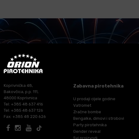
Koprivnička 48,
Zabavna pirotehnika
Bakovčica, p.p. 111,
48000 Koprivnica
U prodaji cijele godine
Tel: +385 48 637 416
Vatromet
Tel: +385 48 637 126
Zračne bombe
Fax: +385 48 220 626
Bengalke, dimovi i strobovi
Party pirotehnika
Gender reveal
Svi proizvodi