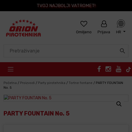
TVOJ NAJBOLJI VATROMET!
Omiljeno
Prijava
HR
Skip to content
Početna
/
Proizvodi
/
Party pirotehnika
/
Tortne fontane
/
PARTY FOUNTAIN
No. 5
PARTY FOUNTAIN No. 5