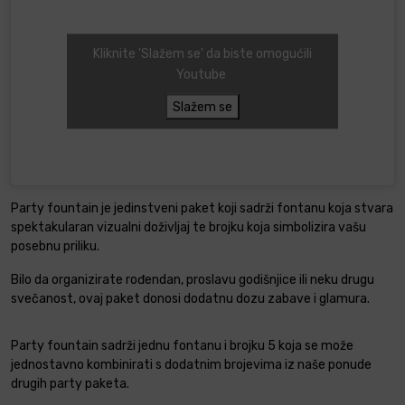
Kliknite 'Slažem se' da biste omogućili
Youtube
Slažem se
Party fountain je jedinstveni paket koji sadrži fontanu koja stvara
spektakularan vizualni doživljaj te brojku koja simbolizira vašu
posebnu priliku.
Bilo da organizirate rođendan, proslavu godišnjice ili neku drugu
svečanost, ovaj paket donosi dodatnu dozu zabave i glamura.
Party fountain sadrži jednu fontanu i brojku 5 koja se može
jednostavno kombinirati s dodatnim brojevima iz naše ponude
drugih party paketa.