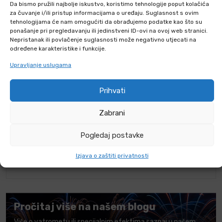
Da bismo pružili najbolje iskustvo, koristimo tehnologije poput kolačića
za čuvanje i/ili pristup informacijama o uređaju. Suglasnost s ovim
ČESTA PITANJA
tehnologijama će nam omogućiti da obrađujemo podatke kao što su
ponašanje pri pregledavanju ili jedinstveni ID-ovi na ovoj web stranici.
Nepristanak ili povlačenje suglasnosti može negativno utjecati na
KOMENTARI O PROIZVODU
određene karakteristike i funkcije.
Upravljanje uslugama
Mogu li kupiti pirotehniku putem
webshopa?
Prihvati
Kada smijem upotrebljavati pirotehniku
Zabrani
F1 kategorije?
Tko može kupiti pirotehniku kategorije
Pogledaj postavke
F1?
Izjava o zaštiti privatnosti
Gdje mogu kupiti F1 pirotehniku?
Pročitaj više na našem blogu
Više o vatrometu ili specijalnim efektima saznaj u našem