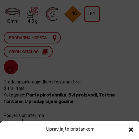
40
1.4G
F1
10mm
4,5 g
PRODAJNA MJESTA
ORION KATALOG
Prodajno pakiranje: 1kom fontana i broj
Šifra:
468
Kategorije:
Party pirotehnika
,
Svi proizvodi
,
Tortne
fontane
,
U prodaji cijele godine
Podijeli s prijateljima
Upravljajte pristankom