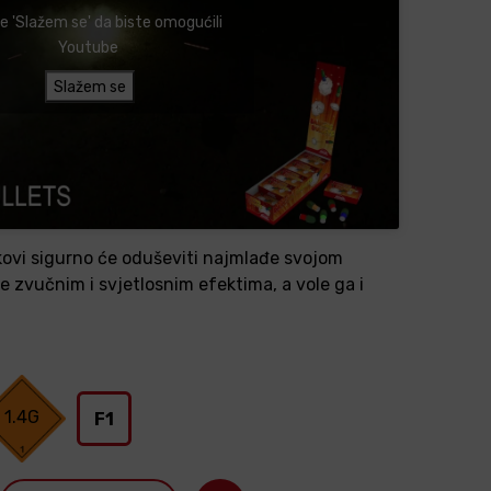
te 'Slažem se' da biste omogućili
Youtube
Slažem se
kovi sigurno će oduševiti najmlađe svojom
 zvučnim i svjetlosnim efektima, a vole ga i
1.4G
F1