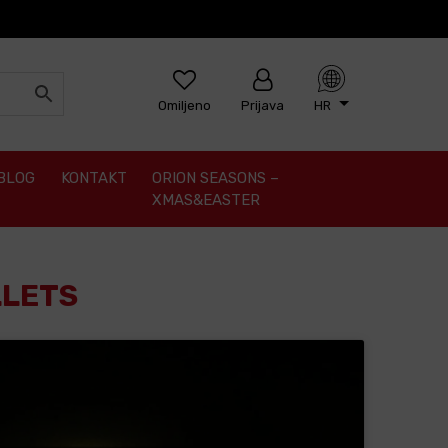
Omiljeno
Prijava
HR
BLOG
KONTAKT
ORION SEASONS –
XMAS&EASTER
LLETS