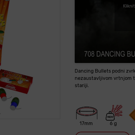
Klikni
Dancing Bullets podni zvr
nezaustavljivom vrtnjom te
stariji.
17mm
6 g