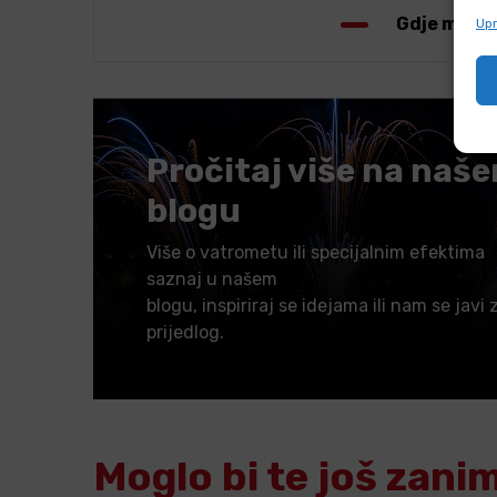
Gdje mogu 
Upr
Pročitaj više na naš
blogu
Više o vatrometu ili specijalnim efektima
saznaj u našem
blogu, inspiriraj se idejama ili nam se javi 
prijedlog.
Moglo bi te još zani