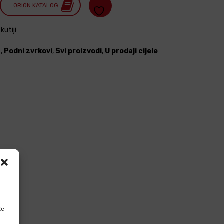
ORION KATALOG
kutiji
a
,
Podni zvrkovi
,
Svi proizvodi
,
U prodaji cijele
že