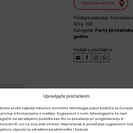
PRODAJNA MJESTA
Prodajno pakiranje: 5 komada u 
Šifra:
708
Kategorije:
Party pirotehnik
godine
Podijeli s prijateljima
IZVODU
Upravljajte pristankom
hniku putem webshopa?
bismo pružili najbolje iskustvo, koristimo tehnologije poput kolačića za čuvanje
li pristup informacijama o uređaju. Suglasnost s ovim tehnologijama će nam
tehniku F1 kategorije?
gućiti da obrađujemo podatke kao što su ponašanje pri pregledavanju ili
instveni ID-ovi na ovoj web stranici. Nepristanak ili povlačenje suglasnosti mo
tehniku kategorije F1?
ativno utjecati na određene karakteristike i funkcije.