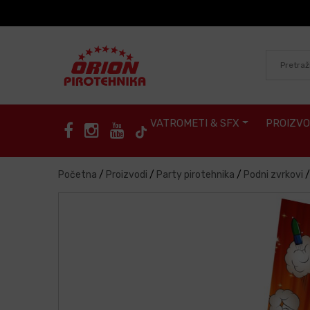
Skip to content
VATROMETI & SFX
PROIZVO
Početna
/
Proizvodi
/
Party pirotehnika
/
Podni zvrkovi
/