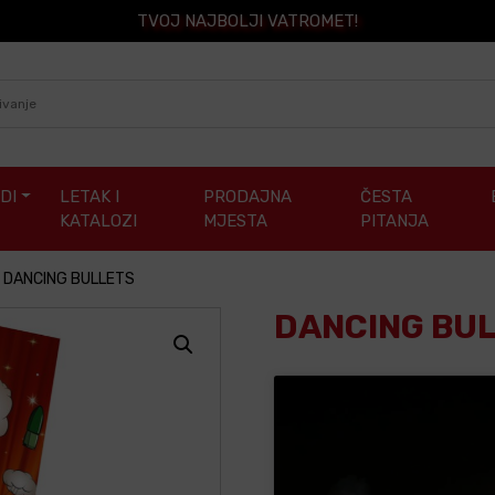
TVOJ NAJBOLJI VATROMET!
DI
LETAK I
PRODAJNA
ČESTA
KATALOZI
MJESTA
PITANJA
DANCING BULLETS
DANCING BU