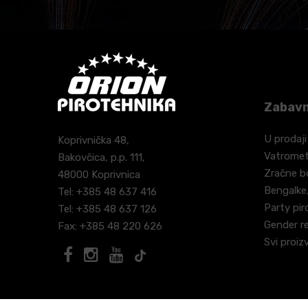
Zabavn
U prodaji
Koprivnička 48,
Vatrome
Bakovčica, p.p. 111,
Zračne 
48000 Koprivnica
Bengalke,
Tel: +385 48 637 416
Party pir
Tel: +385 48 637 126
Gender r
Fax: +385 48 220 626
Svi proiz