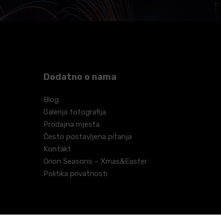
Dodatno o nama
Blog
Galerija fotografija
Prodajna mjesta
Često postavljena pitanja
Kontakt
Orion Seasons – Xmas&Easter
Politika privatnosti