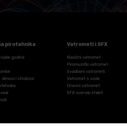
a pirotehnika
Vatrometi i SFX
 cijele godine
Klasični vatromet
t
Piromuzički vatromet
bombe
Svadbeni vatrometi
 dimovi i strobovi
Vatromet s vode
otehnika
Dnevni vatromet
eveal
SFX scenski efekti
vodi