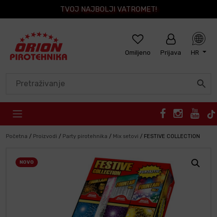
TVOJ NAJBOLJI VATROMET!
Omiljeno
Prijava
HR
Skip to content
Početna
/
Proizvodi
/
Party pirotehnika
/
Mix setovi
/
FESTIVE COLLECTION
NOVO