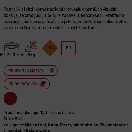
Raznoliki efekti i kombinacije iskri pružaju dinamičan vizualni
doživljaj te omogućuju još više zabave u jednom setu! Praktično
pakiranje sadrži više artikala, pa je Festive Collection odličan izbor
za sve koji žele isprobati različite efekte fontana.
1.4G
F1
16 | 21, 18mm
70 g
PRODAJNA MJESTA
ORION KATALOG
Prodajno pakiranje: 10 fontana u setu
Šifra:
864
Kategorije:
Mix setovi
,
Novo
,
Party pirotehnika
,
Svi proizvodi
,
U prodaji cijele godine