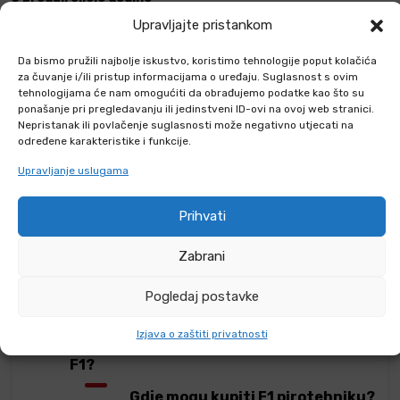
Upravljajte pristankom
Podijeli s prijateljima
Da bismo pružili najbolje iskustvo, koristimo tehnologije poput kolačića
za čuvanje i/ili pristup informacijama o uređaju. Suglasnost s ovim
tehnologijama će nam omogućiti da obrađujemo podatke kao što su
ponašanje pri pregledavanju ili jedinstveni ID-ovi na ovoj web stranici.
Nepristanak ili povlačenje suglasnosti može negativno utjecati na
određene karakteristike i funkcije.
ČESTA PITANJA
Upravljanje uslugama
KOMENTARI O PROIZVODU
Prihvati
Mogu li kupiti pirotehniku putem
Zabrani
webshopa?
Kada smijem upotrebljavati pirotehniku
Pogledaj postavke
F1 kategorije?
Izjava o zaštiti privatnosti
Tko može kupiti pirotehniku kategorije
F1?
Gdje mogu kupiti F1 pirotehniku?