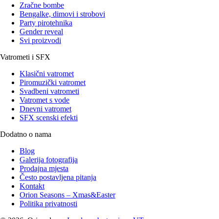
Zračne bombe
Bengalke, dimovi i strobovi
Party pirotehnika
Gender reveal
Svi proizvodi
Vatrometi i SFX
Klasični vatromet
Piromuzički vatromet
Svadbeni vatrometi
Vatromet s vode
Dnevni vatromet
SFX scenski efekti
Dodatno o nama
Blog
Galerija fotografija
Prodajna mjesta
Često postavljena pitanja
Kontakt
Orion Seasons – Xmas&Easter
Politika privatnosti