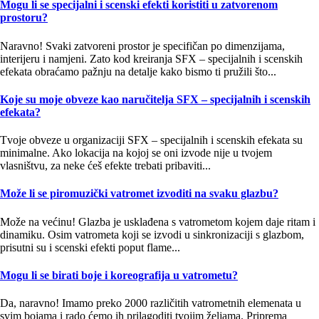
Mogu li se specijalni i scenski efekti koristiti u zatvorenom
prostoru?
Naravno! Svaki zatvoreni prostor je specifičan po dimenzijama,
interijeru i namjeni. Zato kod kreiranja SFX – specijalnih i scenskih
efekata obraćamo pažnju na detalje kako bismo ti pružili što...
Koje su moje obveze kao naručitelja SFX – specijalnih i scenskih
efekata?
Tvoje obveze u organizaciji SFX – specijalnih i scenskih efekata su
minimalne. Ako lokacija na kojoj se oni izvode nije u tvojem
vlasništvu, za neke ćeš efekte trebati pribaviti...
Može li se piromuzički vatromet izvoditi na svaku glazbu?
Može na većinu! Glazba je usklađena s vatrometom kojem daje ritam i
dinamiku. Osim vatrometa koji se izvodi u sinkronizaciji s glazbom,
prisutni su i scenski efekti poput flame...
Mogu li se birati boje i koreografija u vatrometu?
Da, naravno! Imamo preko 2000 različitih vatrometnih elemenata u
svim bojama i rado ćemo ih prilagoditi tvojim željama. Priprema