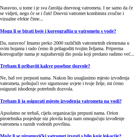
Naravno, u tome i je sva čarolija dnevnog vatrometa. I ne samo da će
se vidjeti, nego će se i čuti! Dnevni vatromet kombinira zvučne i
vizualne efekte čime...
Mogu li se birati boje i koreografija u vatrometu s vode?
Da, naravno! Imamo preko 2000 različitih vatrometnih elemenata u
svim bojama i rado ćemo ih prilagoditi tvojim željama. Priprema
koreografije nama je najzabavniji dio posla koji predano radimo već...
Trebam li pribaviti kakve posebne dozvole?
Ne, baš sve prepusti nama. Nakon što usuglasimo mjesto izvođenja
vatrometa, poštujući sve sigurnosne uvjete i tvoje želje, mi ćemo
osigurati ishođenje potrebnih dozvola.
Trebam li ja osigurati mjesto izvođenja vatrometa na vodi?
Apsolutno ne trebaš, cijelu organizaciju prepusti nama. Orion
pirotehnika posjeduje niz plovila koja nam omogućuju izvođenje
vatrometa s raznih vodenih površina.
Može li se piromuzički vatromet izvesti s bilo koje lokacije?