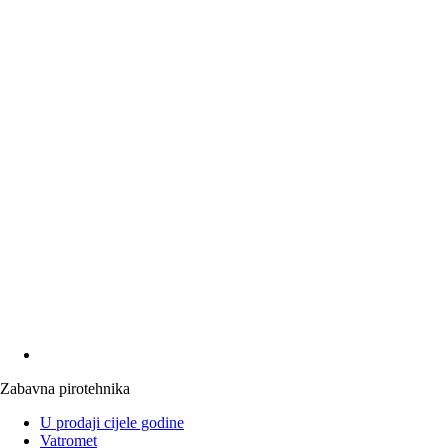
Zabavna pirotehnika
U prodaji cijele godine
Vatromet