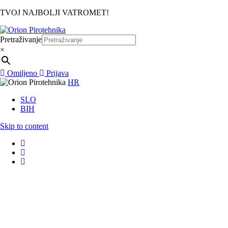
TVOJ NAJBOLJI VATROMET!
Pretraživanje
×
Omiljeno
Prijava
HR
SLO
BIH
Skip to content