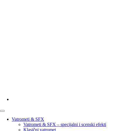
Vatrometi & SFX
Vatrometi & SFX – specijalni i scenski efekti
Klasični vatromet