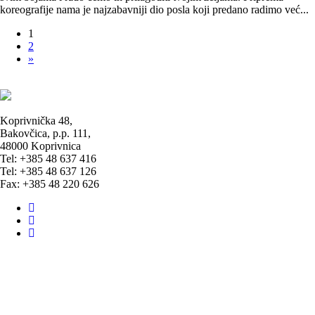
koreografije nama je najzabavniji dio posla koji predano radimo već...
Posts
1
2
navigation
»
Koprivnička 48,
Bakovčica, p.p. 111,
48000 Koprivnica
Tel: +385 48 637 416
Tel: +385 48 637 126
Fax: +385 48 220 626