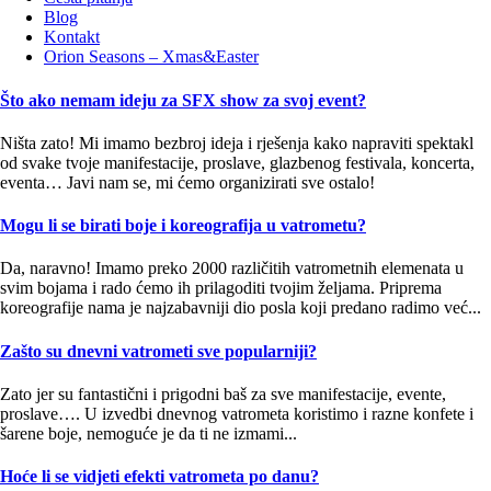
Blog
Kontakt
Orion Seasons – Xmas&Easter
Što ako nemam ideju za SFX show za svoj event?
Ništa zato! Mi imamo bezbroj ideja i rješenja kako napraviti spektakl
od svake tvoje manifestacije, proslave, glazbenog festivala, koncerta,
eventa… Javi nam se, mi ćemo organizirati sve ostalo!
Mogu li se birati boje i koreografija u vatrometu?
Da, naravno! Imamo preko 2000 različitih vatrometnih elemenata u
svim bojama i rado ćemo ih prilagoditi tvojim željama. Priprema
koreografije nama je najzabavniji dio posla koji predano radimo već...
Zašto su dnevni vatrometi sve popularniji?
Zato jer su fantastični i prigodni baš za sve manifestacije, evente,
proslave…. U izvedbi dnevnog vatrometa koristimo i razne konfete i
šarene boje, nemoguće je da ti ne izmami...
Hoće li se vidjeti efekti vatrometa po danu?