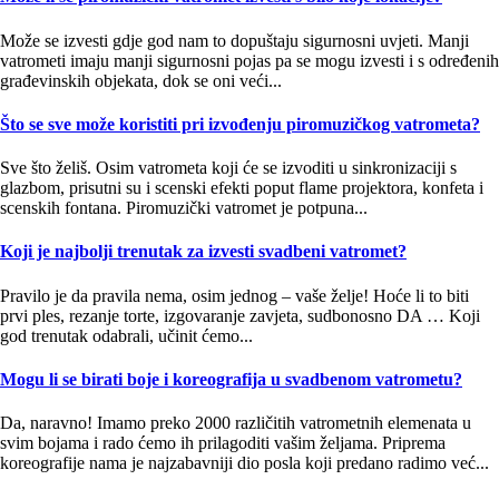
Može se izvesti gdje god nam to dopuštaju sigurnosni uvjeti. Manji
vatrometi imaju manji sigurnosni pojas pa se mogu izvesti i s određenih
građevinskih objekata, dok se oni veći...
Što se sve može koristiti pri izvođenju piromuzičkog vatrometa?
Sve što želiš. Osim vatrometa koji će se izvoditi u sinkronizaciji s
glazbom, prisutni su i scenski efekti poput flame projektora, konfeta i
scenskih fontana. Piromuzički vatromet je potpuna...
Koji je najbolji trenutak za izvesti svadbeni vatromet?
Pravilo je da pravila nema, osim jednog – vaše želje! Hoće li to biti
prvi ples, rezanje torte, izgovaranje zavjeta, sudbonosno DA … Koji
god trenutak odabrali, učinit ćemo...
Mogu li se birati boje i koreografija u svadbenom vatrometu?
Da, naravno! Imamo preko 2000 različitih vatrometnih elemenata u
svim bojama i rado ćemo ih prilagoditi vašim željama. Priprema
koreografije nama je najzabavniji dio posla koji predano radimo već...