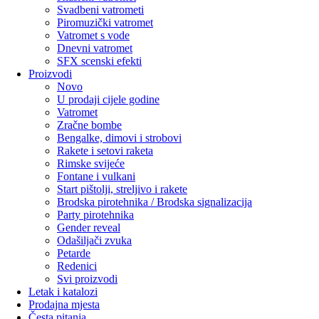
Svadbeni vatrometi
Piromuzički vatromet
Vatromet s vode
Dnevni vatromet
SFX scenski efekti
Proizvodi
Novo
U prodaji cijele godine
Vatromet
Zračne bombe
Bengalke, dimovi i strobovi
Rakete i setovi raketa
Rimske svijeće
Fontane i vulkani
Start pištolji, streljivo i rakete
Brodska pirotehnika / Brodska signalizacija
Party pirotehnika
Gender reveal
Odašiljači zvuka
Petarde
Redenici
Svi proizvodi
Letak i katalozi
Prodajna mjesta
Česta pitanja