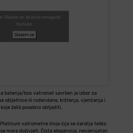
te 'Slažem se' da biste omogućili
Youtube
Slažem se
a baterija/box vatromet savršen je izbor za
 obljetnice ili rođendane, krštenja, vjenčanja i
oje želiš posebno obilježiti.
Platinum vatrometne linije čija se čarolija teško
se mora doživjeti. Čista elegancija, nevjerojatan