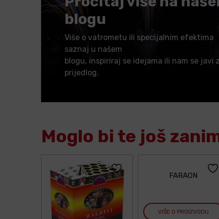
Pročitaj više na naš
blogu
Više o vatrometu ili specijalnim efektima
saznaj u našem
blogu, inspiriraj se idejama ili nam se javi 
prijedlog.
Moglo bi te još zani
FARAON
VIŠE O PROIZVODU