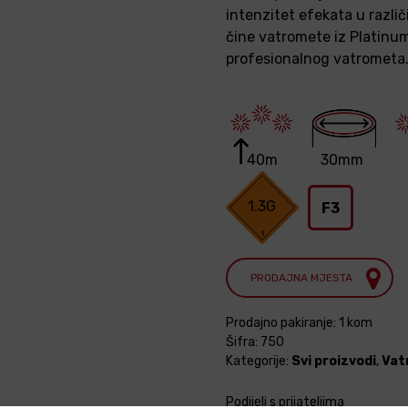
intenzitet efekata u različit
čine vatromete iz Platinu
profesionalnog vatrometa
40m
30mm
1.3G
F3
PRODAJNA MJESTA
Prodajno pakiranje: 1 kom
Šifra:
750
Kategorije:
Svi proizvodi
,
Vat
Podijeli s prijateljima