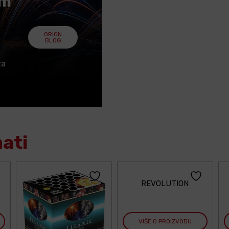
em
ORION
BLOG
za
mati
REVOLUTION
VIŠE O PROIZVODU