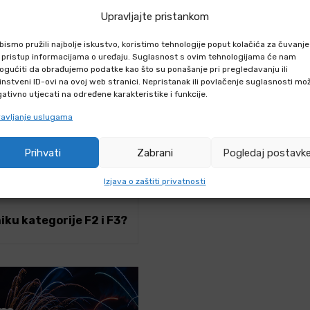
Upravljajte pristankom
bismo pružili najbolje iskustvo, koristimo tehnologije poput kolačića za čuvanje
li pristup informacijama o uređaju. Suglasnost s ovim tehnologijama će nam
gućiti da obrađujemo podatke kao što su ponašanje pri pregledavanju ili
instveni ID-ovi na ovoj web stranici. Nepristanak ili povlačenje suglasnosti mo
IZVODU
ativno utjecati na određene karakteristike i funkcije.
avljanje uslugama
hniku putem webshopa?
Prihvati
Zabrani
Pogledaj postavk
iku F2 i F3 kategorije?
iku F2 i F3
Izjava o zaštiti privatnosti
iku kategorije F2 i F3?