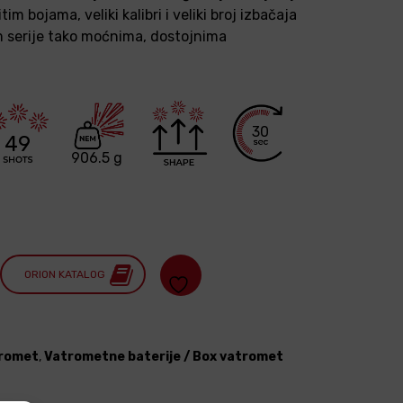
im bojama, veliki kalibri i veliki broj izbačaja
m serije tako moćnima, dostojnima
.
30
49
906.5 g
ORION KATALOG
romet
,
Vatrometne baterije / Box vatromet