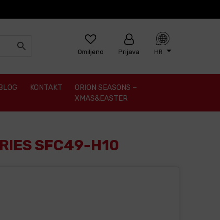
Omiljeno
Prijava
HR
BLOG
KONTAKT
ORION SEASONS –
XMAS&EASTER
RIES SFC49-H10