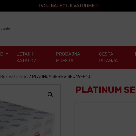
TVOJ NAJBOLJI VATROMET!
DI
LETAK I
PRODAJNA
ČESTA
KATALOZI
MJESTA
PITANJA
/ Box vatromet
/
PLATINUM SERIES SFC49-H10
PLATINUM SE