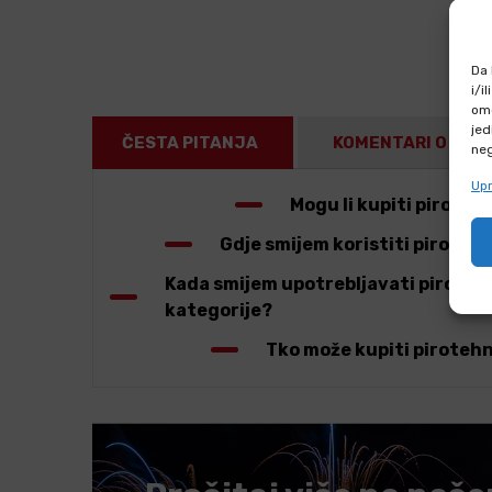
Da 
i/i
omo
jed
ČESTA PITANJA
KOMENTARI O PRO
neg
Upr
Mogu li kupiti pirote
Gdje smijem koristiti pirotehn
Kada smijem upotrebljavati pirotehn
kategorije?
Tko može kupiti pirotehn