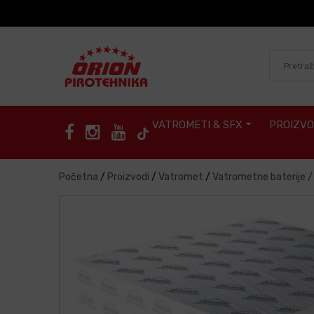
Skip to content
VATROMETI & SFX
PROIZVO
Početna
/
Proizvodi
/
Vatromet
/
Vatrometne baterije 